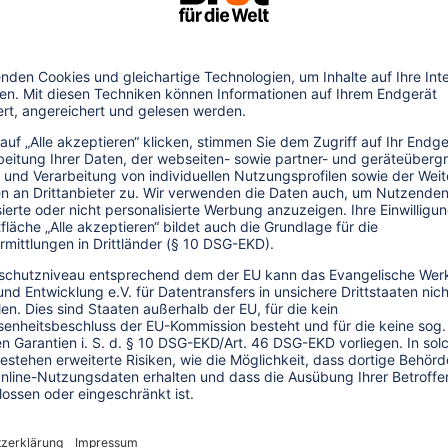
schutz hat die "Klimaschutzagentur
rern, Schulklassen und anderen
ojekte in ihrem eigenen Lebensumfeld nahe
raft, energiesparendes Bauen, Biogas- und
he Mobilität sind nur einige der Themen,
aktisch aufbereitet wurden. Viele der
hnologien.
 Hannover gGmbH, Prinzenstr. 12, 30519
ail:
info
@
klimaschutzagentur.de
;