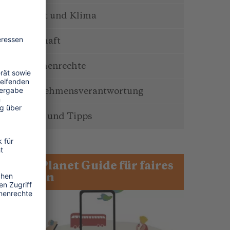
Umwelt und Klima
Wirtschaft
Menschenrechte
Unternehmensverantwortung
Service und Tipps
One Planet Guide für faires
Reisen