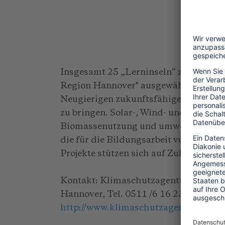
Insgesamt 25 „Lerninseln“ zum Klima
Region Hannover" ausgewählt, um Leh
Neugierigen zukunftsfähige Modellpr
zu bringen. Solar-, Wind- und Wasserk
Biomassenutzung und umweltfreundlic
die für die Bildungsarbeit vor Ort did
Projekte stützen sich auf Zukunftstec
Kontakt: Klimaschutzagentur Region
Hannover, Tel. 0511 /6 16 23-991, E-m
http://www.klimaschutzagentur.de