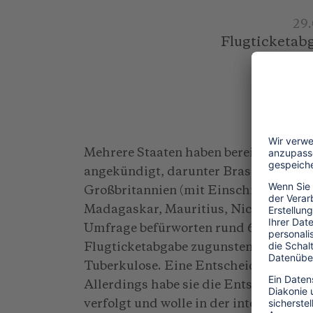
29
Flugticketabg
Mehrere Staaten haben bereits die Ei
angekündigt, darunter Brasilien, Chil
Großbritannien (mit Einschränkungen
Madagaskar, Mauritius, Nicaragua, N
Umfrage befürworten rund 60 Prozent 
Flugticketabgabe zugunsten der Bekä
Tuberkulose. Eine Entscheidung der B
Allerdings habe sie die Entscheidung
verfolgt und wolle in der internationa