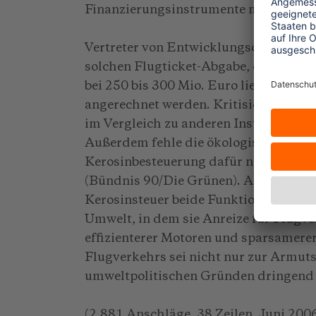
Finanzierungsinstrumente mitwirken.
Vertreter von Entwicklungsorganisati
solchen Flugticket-Abgabe, deren A
bei 250 bis 300 Mio. Euro liegen würd
angerechnet werden. Kritisiert wird a
im Vergleich zu anderen Instrumenten 
Außerdem fehle die ökologische Lenk
Kerosinbesteuerung dafür nicht falle
(Bündnis 90/Die Grünen). Anders als e
Kerosinsteuer beide Funktionen. Sie 
Umwelt, in dem sie Anreize für Flug
effizienterer Motoren und sparsamere
Flugverkehrs sei nicht nur zur Armu
umweltpolitischen Gründen dringend 
(2.881 Anschläge, 38 Zeilen, Juni 200