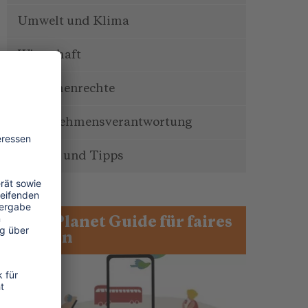
Umwelt und Klima
Wirtschaft
Menschenrechte
Unternehmensverantwortung
Service und Tipps
One Planet Guide für faires
Reisen