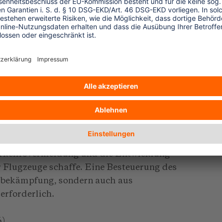
onen meinen, die Einnahmen aus einer
ufkommen in Deutschland nach Schätzungen
e, dürften nicht auf die ODA-Quote
uch, dass durch die Abgabe auf Flugtickets
viel zu wenig Mittel mobilisiert würden.
ungswirkung. Deshalb dürfe das Projekt
n gelassen werden, meint Thilo Hoppe MdB
ine Abgabe auf Flugtickets erfülle eine
sorge für Einnahmen und schütze die
verkehrsvermeidung und die Entwicklung
r Flugzeuge schaffe. Eine Besteuerung des
tsbekämpfung, sondern auch aus
erforderlich.
6)