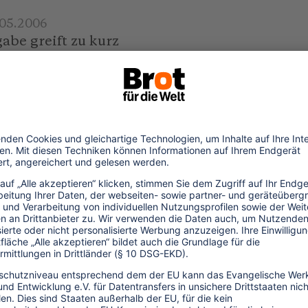
.05.2006
abe greift zu kurz
nführung der Flugticketabgabe
e, Elfenbeinküste, Frankreich,
), Jordanien, Kongo, Luxemburg,
orwegen und Zypern. Nach einer Forsa-
der Deutschen eine solche
mpfung von HIV/Aids, Malaria und
undesregierung steht jedoch noch aus.
 Frankreichs „mit großem Interesse"
len „Leading Group“ für innovative