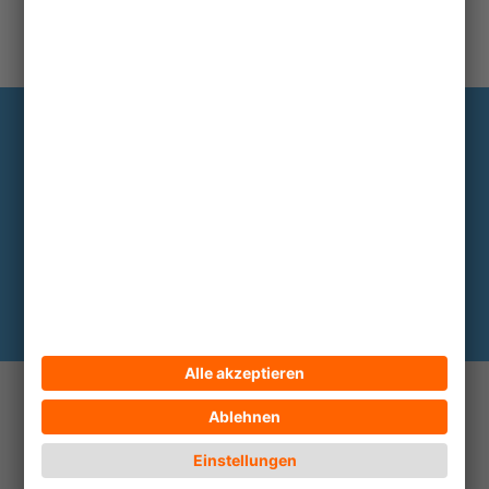
Information
Die wichtigsten Hintergründe alle zwei
bis drei Monate im Abo
Hier abonnieren
© 2026 ECPAT Deutschland
Kontakt
Impressum
Datenschutz