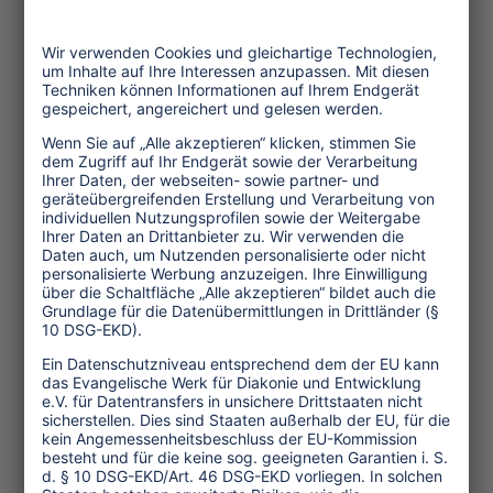
welterfahren und haben einen höheren
Bildungsstand.
Begegnung mit gesundem
Menschenverstand
Der Blogger Johannes Klaus
(
www.reisedepeche.de
) hält
Begegnungen auf Reisen für einen "sehr
wichtigen Grund, zu reisen". Guter
Reisejournalismus könne eine
Ergänzung sein, so Klaus. Er diene vor
allem dazu, Menschen zu inspirieren.
Die Überwindung kultureller
Unterschiede hält der Blogger
allerdings für sehr schwierig. In der
Regel müsse man "sehr lange irgendwo
bleiben". Das dürfte