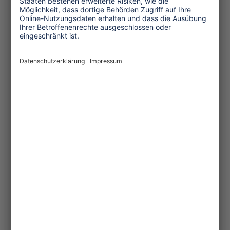
Individualreisenden vom "Typ 4" am
ehesten gelingen. Im organisierten
Bereich sei dagegen die Rolle des
Reiseleiters ganz wichtig, meint Peter
Strub. Aber auch "derjenige, der
begegnet wird" müsse vorbereitet sein.
So müsse man den Einheimischen
sagen, woher man kommt, warum man
kommt, etc. Die Frage "Wie sollten wir
(als Touristen) uns verhalten?"
beantwortete Gopinath Parayil vom
indischen Reiseunternehmen The Blue
Yonder ganz praktisch: "Nutzen Sie
Ihren gesunden Menschenverstand und
schauen Sie, wie die Einheimischen
sich verhalten."
(3.790 Zeichen, Juni 2013)