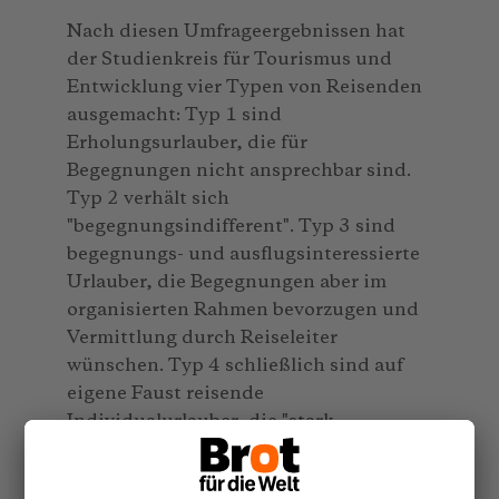
Nach diesen Umfrageergebnissen hat
der Studienkreis für Tourismus und
Entwicklung vier Typen von Reisenden
ausgemacht: Typ 1 sind
Erholungsurlauber, die für
Begegnungen nicht ansprechbar sind.
Typ 2 verhält sich
"begegnungsindifferent". Typ 3 sind
begegnungs- und ausflugsinteressierte
Urlauber, die Begegnungen aber im
organisierten Rahmen bevorzugen und
Vermittlung durch Reiseleiter
wünschen. Typ 4 schließlich sind auf
eigene Faust reisende
Individualurlauber, die "stark
begegnungsinteressiert" sind. Sie sind
typischerweise jung, männlich,