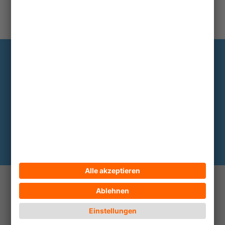
Information
Die wichtigsten Hintergründe alle zwei
bis drei Monate im Abo
Hier abonnieren
© 2026 ECPAT Deutschland
Kontakt
Impressum
Datenschutz