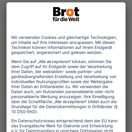
Zugehörige Dateien
tourcert_itb_einladung_2012.pdf
218 KB
Themen
Tourismuspolitik