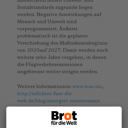
ausreichend hohen Umwelt- und
Sozialstandards zugrunde liegen
werden. Negative Auswirkungen auf
Mensch und Umwelt sind
vorprogrammiert. Äußerst
problematisch ist die geplante
Verschiebung des Maßnahmenbeginns
von 2020auf 2027. Damit werden noch
weitere zehn Jahre vergehen, in denen
die Flugverkehrsemissionen
ungebremst weiter steigen werden.
Weitere Informationen:
www.icao.int
,
http://info.brot-fuer-die-
welt.de/blog/annegret-zimmermann
(1.408 Zeichen, September 2016, TW
84)