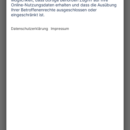
Umso wichtiger war es für uns, mit
ECPAT Deutschland auf der Lighthouse
Stage
in der Halle für Responsible
Tourism auf neue Risiken durch die
Digitalisierung hinzuweisen. In einem
Panel zum Schutz von Kindern vor
sexueller Ausbeutung im Tourismus
diskutierten wir insbesondere neue
Muster der sexuellen Ausbeutung im
digitalen Raum und stellten unsere
Tourism Watch-Studie „Digitale Trends
im Tourismus – zwischen Algorithmus
und Ausbeutung“ vor.
Nachhaltigkeit bleibt
unterrepräsentiert