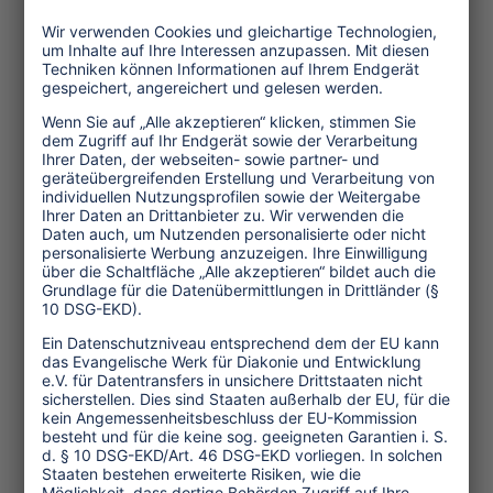
Roundtable Human Rights in Tourism
mit einer Diskussion zum Tourism
Impact Assessment South Africa 2025
auf der Blue Stage – ein schöner
Projektabschluss auch für Tourism
Watch, das am Assessment vor Ort
beteiligt war.
Digitalisierung dominiert die
Messehallen
Abseits dieser Debatten wurde die
Messe jedoch weiterhin stark vom
Thema Digitalisierung geprägt.
Kritische Auseinandersetzungen mit
den sozialen und ökologischen Folgen
digitaler Transformation bleiben dabei
die Ausnahme.