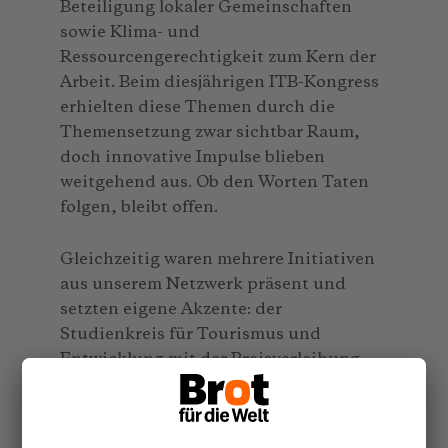
Beteiligung lokaler Gemeinschaften
sowie Klima- und
Ressourcengerechtigkeit zum Kern der
Arbeit. Beim diesjährigen ITB-Kongress
erhielten diese Themen durch die
Themensetzung zwar sichtbar Raum,
doch innovative Impulse blieben
weitgehend aus. Ob den Worten Taten
folgen, bleibt offen.
Gleichzeitig waren mehrere Initiativen
aus unserem Netzwerk präsent und
setzten eigene Akzente: der
Studienkreis für Tourismus und
Entwicklung mit der Preisverleihung
des TO DO Award und TO DO Award
Human Rights, Futouris mit Beiträgen
zum Thema Biodiversität sowie der