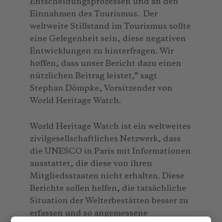
Entscheidungsprozessen und an den
Einnahmen des Tourismus. Der
weltweite Stillstand im Tourismus sollte
eine Gelegenheit sein, diese negativen
Entwicklungen zu hinterfragen. Wir
hoffen, dass unser Bericht dazu einen
nützlichen Beitrag leistet,“ sagt
Stephan Dömpke, Vorsitzender von
World Heritage Watch.
World Heritage Watch ist ein weltweites
zivilgesellschaftliches Netzwerk, dass
die UNESCO in Paris mit Informationen
ausstattet, die diese von ihren
Mitgliedsstaaten nicht erhalten. Diese
Berichte sollen helfen, die tatsächliche
Situation der Welterbestätten besser zu
erfassen und so angemessene