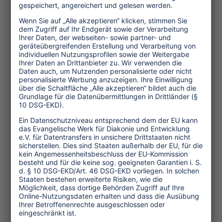
Zukunftsszenarien für den Tourismus
im Südpazifik beschreibt Ayako Ezaki
von der "International Ecotourism
Society" so: "Einige Unternehmen
nutzen den Klimawandel als Marketing-
Masche, für ein ’Sieh es Dir an, bevor es
verschwunden ist’. So, wie manche
Leute unbedingt die letzten Tiger oder
die letzten schmelzenden Gletscher
sehen wollen, gibt es auch einen
Tourismus zu den versinkenden Atollen
Tuvalus. Jedes Jahr kommen Hunderte
Journalisten, Forscher und Touristen
auf die Atolle, wenn die Saison der
tropischen Stürme beginnt. Dabei zu
sein, wie die Heimat von Menschen im
Meer versinkt, liefert offenbar einen
besonderen “Kick“. Demgegenüber