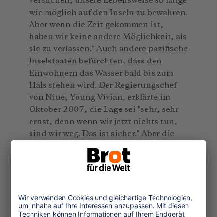
versuchen, unsere Lebensweise so lange
wie möglich auf den Inseln zu bewahren.
Aber wenn die Zeit gekommen ist,
haben wir keine andere Möglichkeit, als
sie zu verlassen." Auch andere pazifische
Inselstaaten befürchten, dass den
Einwohnern das Wasser bald bis zum
Hals stehen wird. Der Regierungschef
von Niue, Young Vivian, erklärte im
Oktober 2007, die Lage sei "sehr, sehr
ernst, denn wenn wir jetzt nichts tun,
sind wir weg. Das ist sicher." Aber die
internationale Gemeinschaft ignoriere
die Sorgen der Menschen im Südpazifik:
"Niemand hört uns zu."
Klimabewusstsein durch Tourismus
Eine Reaktion auf die erschreckenden