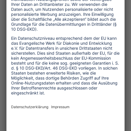
Besonderheit im Reiseprogramm ist
eine Tagestour mit Jifriya, einer der
ersten Rikscha-Fahrerinnen Indiens.
Nachdem die Massenvergewaltigung
einer Studentin in Delhi 2012 auch
international Schlagzeilen gemacht hat,
gewinnen Frauentaxis und -rikschas in
Indien immer mehr an Bedeutung. Dem
2013 erfolgreich etablierten Konzept
der She-Taxis in Kerala, die mit
erhöhten Sicherheitsvorkehrungen für
Reisende und Fahrerinnen ausgestattet
sind, folgen mittlerweile auch weitere
Städte und Regionen in Indien,
darunter Delhi und Mumbai.
„Chobe Angels“ in Botswana