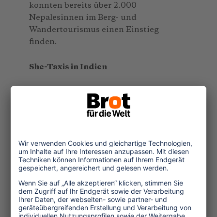
konnten bereits über 2.000
Nepalesinnen im Berg- und
Wandertourismus einen Einstieg
finden.
She-Taxis in Indien
In Indien hat das Sozialunternehmen
„Kabani Community Tourism &
Services“in Kozhikode, Kerala, ein
neues Reiseprogramm von Frauen für
Frauen ins Leben gerufen. Um eine
nachhaltige, partizipative
Dorfentwicklung durch Tourismus zu
fördern, unterstützt Kabani von Frauen
geführte Homestays und bildet Frauen
aus den beteiligten Dörfern als
Fremdenführerinnen aus. Eine