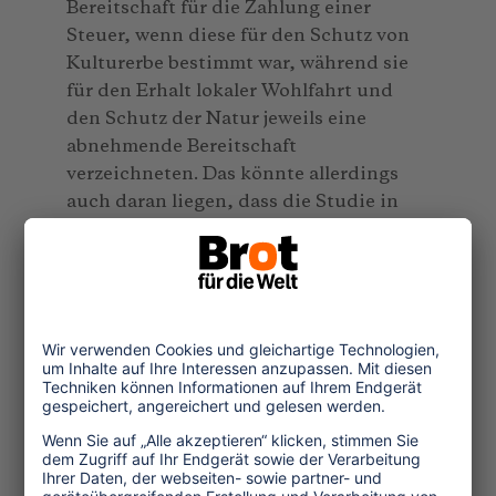
Bereitschaft für die Zahlung einer
Steuer, wenn diese für den Schutz von
Kulturerbe bestimmt war, während sie
für den Erhalt lokaler Wohlfahrt und
den Schutz der Natur jeweils eine
abnehmende Bereitschaft
verzeichneten. Das könnte allerdings
auch daran liegen, dass die Studie in
Istanbul durchgeführt wurde – einem
kulturtouristischen Ziel. Allgemein wird
in der Studie angeführt, dass
Transparenz die Zahlungsbereitschaft
von Touristinnen und Touristen positiv
beeinflusst: Menschen sind bereiter zu
zahlen, wenn sie wissen für was.
Links: