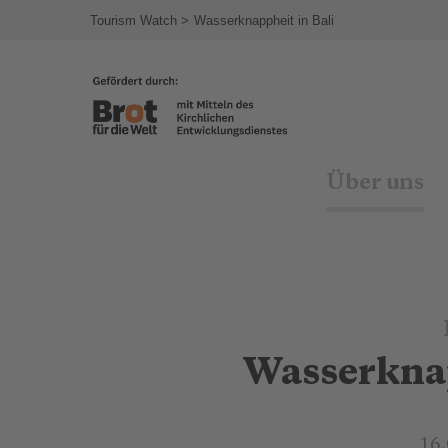
agram
Tourism Watch
Wasserknappheit in Bali
Über uns
Wasserknap
16