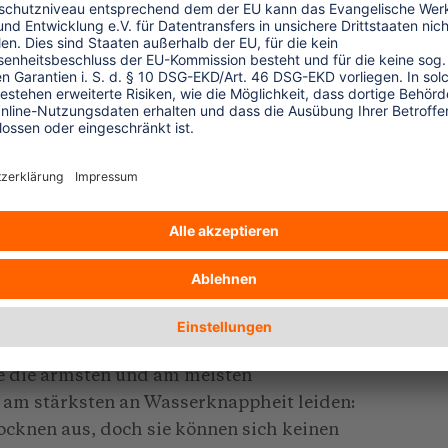
t bewusst, wie wichtig es ist, Wasser zu
 "Die Folgen der touristischen
 spürbar: Der Grundwasserspiegel sinkt,
 ins Grundwasser ein und die
m Wassermangel betroffen. Dies führt vor
r zu Konflikten. Hinzu kommen Konflikte
teilung des Wassers zuständig sind, den
en "Subak"-Reisbauwirtschaft) und den
lauben oder privaten
 erteilen.
e die ärmsten und am meisten
 am stärksten an Wasserknappheit leiden:
cknen aus, doch sie können sich keinen