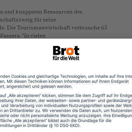
en und knappsten Ressourcen des
schaftszweig für seine
e. Die Tourismuswirtschaft verbrauche 65
Wassers. "In vielen
i, hat die Wasserversorgung einen
ourismus hat massive Auswirkungen auf das
ie Wasserkrise in Bali sei durch das
ischer und umweltbedingter Faktoren
chiedlicher Weise auf die verschiedenen
 ungerechten Verteilung; Wasser wird von
ourismus abgezweigt, Touristen und
le zur Verfügung. Daher führt der
pannungen und Konflikten zwischen
ruchsgruppen. Leider sind sich die