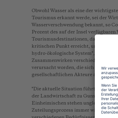
Obwohl Wasser als eine der wichtigst
Tourismus erkannt werde, sei der Wirt
Wasserverschwendung bekannt, so Col
Prozent des auf der Insel verfügbaren 
Tourismusdestinationen, darunter Bal
kritischen Punkt erreicht, und der T
hydro-ökologische System", so Cole. D
Zusammenwirken verschiedener polit
verursacht worden, die sich in unters
gesellschaftlichen Akteure auswirken.
"Die aktuelle Situation führt zu einer
der Landwirtschaft zu Gunsten des T
Einheimischen stehen ungleiche Antei
Zuteilungsprozess immer wieder zu S
verschiedenen Bedürfnissen und Ansp