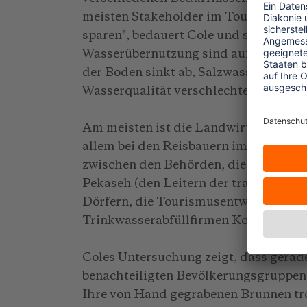
meisten Stakeholder im Tourismus nich
sparen", bedauert Cole und stellt fest:
Wasserübernutzung sind auf ganz Bali
der Boden sinkt ab, Salzwasser dringt
Wasserqualität verschlechtert sich."
Am meisten ist die Landwirtschaft vo
allem bei den Reisbauern immer wiede
zwischen den Behörden, die für die Zu
Pekaseh (den Leitern der traditionell
Dörfern, die Tourismusentwicklung er
Trinkwasserabfüllfirmen Konzessionen
Coles Untersuchung zeigt, dass gerad
benachteiligten Bevölkerungsgruppen
Ihre von Hand gegrabenen Brunnen tro