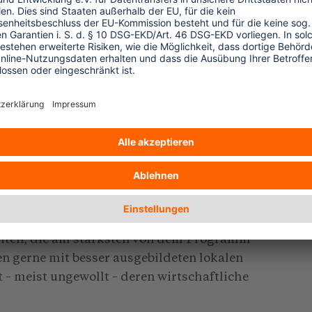
leme einher. Zwar haben sich die
emühungen der Conservancies merklich
chäden durch Wildtiere in den Dörfern zu.
 fressen die Ernte. Nutztiere werden durch
se gab es in einigen Regionen unter den
durch Angriffe von Löwen.
ionelle Landnutzungsformen wie die
dass sich die Armut mitunter sogar
die Bauern nicht genug, um Ernteausfälle
können.
liten, die am stärksten von dem Programm
en gerne mit besser ausgebildeten lokalen
– meist ungewollt – deren wirtschaftliche