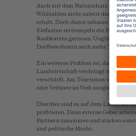
Auch mit dem Naturschutz gehen Prob
Wildzahlen nicht zuletzt dank der B
erholt. Doch damit nehmen auch die S
Elefanten zertrampeln die Felder oder
Raubkatzen gerissen. Unglücklicherwei
Dorfbewohnern auch mehr Todesfälle 
Ein weiteres Problem ist, dass tradit
Landwirtschaft verdrängt werden, so 
verschärft. Am Tourismus verdienen 
oder Verluste an Vieh ausgleichen zu 
Überdies sind es auf dem Lande die E
profitieren. Denn externe Geber arbeit
Partnern zusammen und stärken somit 
und politische Macht.