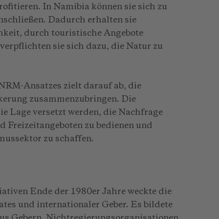
ofitieren. In Namibia können sie sich zu
chließen. Dadurch erhalten sie
keit, durch touristische Angebote
rpflichten sie sich dazu, die Natur zu
M-Ansatzes zielt darauf ab, die
̈lkerung zusammenzubringen. Die
die Lage versetzt werden, die Nachfrage
d Freizeitangeboten zu bedienen und
smussektor zu schaffen.
tiativen Ende der 1980er Jahre weckte die
es und internationaler Geber. Es bildete
aus Gebern, Nichtregierungsorganisationen