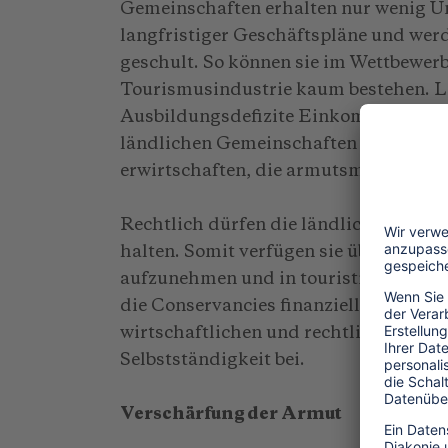
Gemeinschaften erhalten nur wenig Un
langfristiger Geschäftspläne und wer
geschult. So können sie im Wettbewe
Tourismusindustrie kaum bestehen. L
Ausbildungsdefizite Einkommenspoten
ländlichen Gemeinschaften können k
erwirtschaften, die armutsmindernd v
Rechtlich dürfen die ländlichen Gemei
halten. Somit verfügen sie über keine
aufzunehmen und in touristische Infra
die Conservancies finanziell weiter a
wirtschaftlichen und rechtlichen Rah
Selbstständigkeit bei.
Verschärfung der Armut