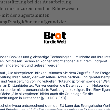
terstützung bei der Ausarbeitung
den nur unzureichend im Bilanzwesen
rb mit der angestammten
angfristig können aufgrund der
ziale nicht genutzt werden und die
eine ausreichend hohen Gewinne
erteilt werden könnten.
nden keine Besitztitel über das Land
 Sicherheiten, um Bankkredite
struktur investieren zu können. So bleiben
bhängig. Die unzureichenden
menbedingungen tragen nicht zu ihrer