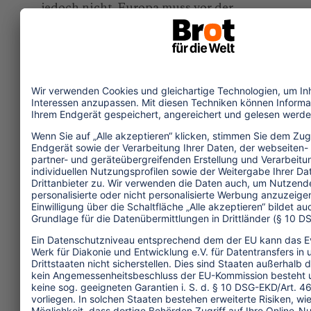
jedoch nicht. Europa muss vor der
eigenen Tür vorweg marschieren und
z.B. auch das Mittelmeer zu einer
'Umweltzone auf See' erklären.
Schließlich sind auch die Hafenstädte
gefordert. Mit unterschiedlich
gestaffelten Hafenentgelten können sie
dreckige Schiffe mit hohen Gebühren
belegen und saubere Schiffe mit
Anreizen belohnen.
Weitere Informationen:
NABU-
Kampagne für eine saubere
Kreuzschifffahrt:
www.nabu.de/themen/verkehr/schifffahrt/mirst
mit Kreuzfahrtranking 2014
www.nabu.de/themen/verkehr/schifffahrt/mirst