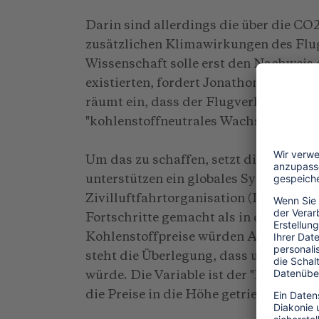
Darin sind allerdings die über die 
zusätzlichen Klimawirkungen des Flug
Wissenschaft solle erst den Nachweis
existierten, fordert Jonathon Counsell
räumt ein, dass der Flugverkehr kohlen
"kohlenstoffneutrales Wachstum" hing
Um das zu schaffen, setzt die Branch
unterstützen ein globales System", so 
Zivilluftfahrtorganisation (ICAO) hab
Fortschritte gemacht als in den letzte
Kohlenstoffpreise würden Anreize gesc
steht die Überlegung, dass unter sons
würde. Die Variable ist der "Preis" f
die Preise in die Höhe getrieben und d