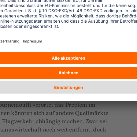
 Verhalten
andere Lösung, als auf die Preise zu
en sich einige Menschen das fliegen nicht
h derartige Beschränkungen gebe es ja
n Matt Gorman würden die Menschen unter
da sie die Möglichkeit, international zu
en von der Universität Surrey hat zudem
ch am meisten Sorgen um den Klimawandel
meisten reisen. Aus einer bestimmten
Verhaltensänderungen.
Bournemouth verortet das Problem im
onen könnten sich auf andere Quellmärkte
m Flugverkehr abhängig machen. Zwar sei
smuswirtschaft noch weit entfernt, doch