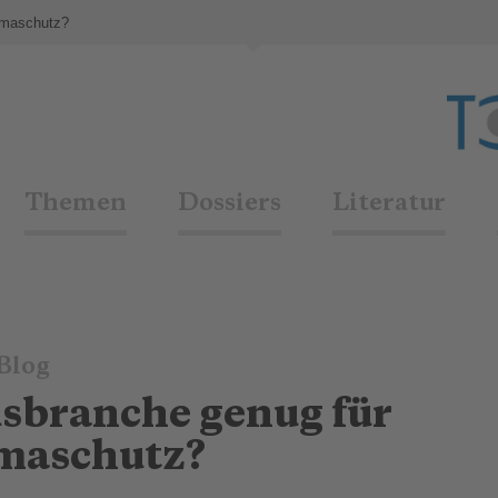
limaschutz?
Themen
Dossiers
Literatur
Blog
usbranche genug für
maschutz?