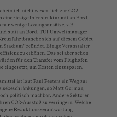
heinlich nicht wesentlich zur CO2-
 eine riesige Infrastruktur mit an Bord,
s nur wenige Lösungsansätze, z.B.
and statt an Bord. TUI-Umweltmanager
Kreuzfahrtbranche sich auf diesem Gebiet
 Stadium" befindet. Einige Veranstalter
feffizienz zu erhöhen. Das sei aber schon
 würden für den Transfer vom Flughafen
se eingesetzt, um Kosten einzusparen.
ittel ist laut Paul Peeters ein Weg zur
eisebeschränkungen, so Matt Gorman,
och politisch machbar. Andere Sektoren
 ihren CO2-Ausstoß zu verringern. Welche
e eigene Reduktionsverantwortung
ch den wachsenden ökologischen