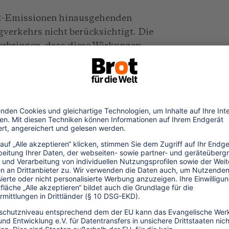
CO2-Emissionen hinausgehenden
verkehrs nicht berücksichtigt. Die
 erbringen, dass diese Wirkungen
, Umweltdirektor bei British Airways. Er
stoffintensiv sei, doch würde auf ein
earbeitet.
e auf den Emissionshandel. "Wir
Counsell. Die Internationale
e in den letzten zwei Jahren mehr
n 20 Jahren. Durch globale
haffen, das Ziel zu erreichen. Dahinter
t gleichen Bedingungen das Fliegen teurer
ür Kohlendioxidemissionen. Dadurch würden
ie Nachfrage verringere sich.