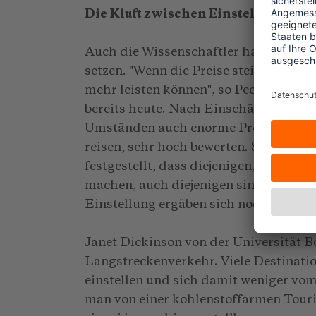
Die Kluft zwischen Einstellung und
Auch die Wissenschaftler haben keine 
setzen. "Wenn die Preise steigen, werd
mehr leisten können", so Peeters. Doc
bereits heute. Nach Einschätzung vo
Umständen auch enorme Preise zahlen, 
reisen, sehr hoch bewerten. Scott Coh
festgestellt, dass diejenigen, die si
machen, auch diejenigen sind, die am 
Einstellung ergäben sich noch keine 
Janet Dickinson von der Universität 
Langstreckenverkehr. Viele Destinati
einstellen und sich damit weniger vo
man von einer kohlenstoffarmen Touri