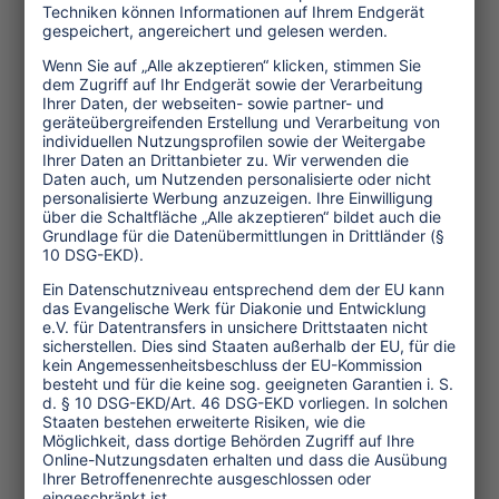
Minuten, englisch, 1999). Der Film
über den Tourismus in Gambia greift
Kernprobleme des Ferntourismus auf.
Zusammen mit didaktischem
Begleitmaterial ist das Video für den
Einsatz in Schulen konzipiert.
Mit der Verlagerung der "Toura D'Or"-
Preisverleihung von der Photokina in
Köln zur Internationalen Tourismus-
Börse (ITB) in Berlin erhoffen sich die
Veranstalter eine höhere
Aufmerksamkeit und einen verstärkten
Zuspruch. Im Frühjahr 2002 soll der
"Toura D'Or" erneut ausgeschrieben
werden.
Weitere Informationen über den "Toura