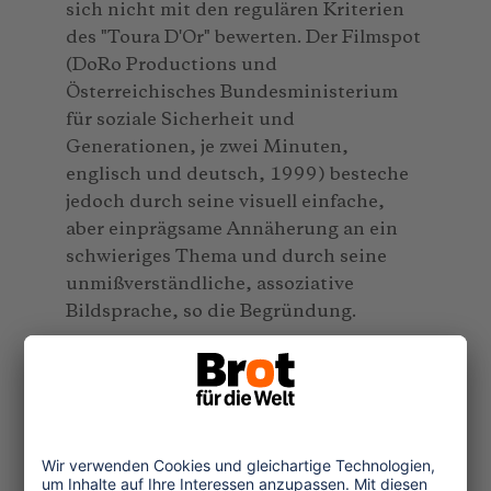
sich nicht mit den regulären Kriterien
des "Toura D'Or" bewerten. Der Filmspot
(DoRo Productions und
Österreichisches Bundesministerium
für soziale Sicherheit und
Generationen, je zwei Minuten,
englisch und deutsch, 1999) besteche
jedoch durch seine visuell einfache,
aber einprägsame Annäherung an ein
schwieriges Thema und durch seine
unmißverständliche, assoziative
Bildsprache, so die Begründung.
Den Sonderpreis "Pädagogik" der
Konferenz der Landesfilmdienste erhielt
der britische Informationsfilm
"Looking
Beyond the Brochure"
(Clear Focus
Productions und Tourism Concern, 20