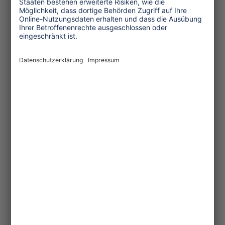
zeigten, daß aus natürlichen
"strategischen" Materialen wie
Kokosschalen und Bambus
Gebrauchsgegenstände hergestellt
werden können, die die Umwelt nur
wenig belasten und zudem noch
künstlerischen Wert haben. Eine
Straßenkindergruppe aus New Delhi
produzierte die ersten "Zero Waste
Kovalam"-Jutetaschen, die
symbolträchtig einmal die Plastiktüten
ersetzen könnten.
Nicht so einfach wird es mit den
Plastikflaschen. Bis zu drei Flaschen
Wasser - Mineralwasser oder
behandeltes Trinkwasser - konsumiert
ein Tourist am Tag, ermittelten die