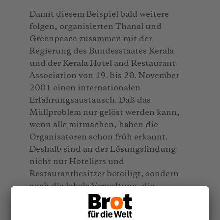
Damit diesem Beispiel bald weitere
folgen, organisierten Thanal und
Greenpeace zusammen mit der
Regierung des Bundesstaates Kerala
und der Kerala Hotel and Restaurant
Association von 19. bis 20. November
2001 einen internationalen
Erfahrungsaustausch. Daß das
Müllproblem nur gelöst werden kann,
wenn alle mitmachen, haben die
Organisatoren schon früh erkannt.
Deshalb sind an der Lösungsfindung
nicht nur Hoteliers und
Restaurantbesitzer beteiligt, sondern
auch die lokale Verwaltung, die
Touristeninformation, Frauengruppen
aus Kovalam und Experten zum Thema