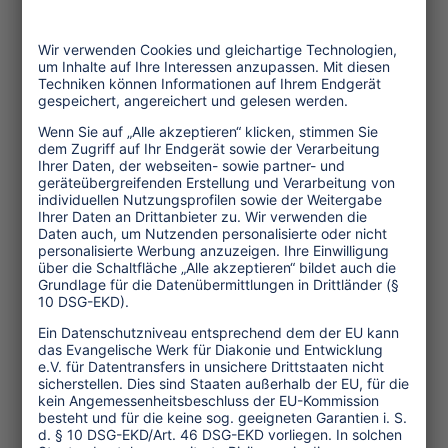
Müll aus Indien und aus dem Ausland.
Wichtigster Gast des Treffens war der
New Yorker Chemiker Paul Connett, der
die Probleme der Müllverbrennung
aufzeigte sowie Wege zu einer "Zero
Waste"-Situation ("Null-Müll") durch
"Reduce - Reuse - Recycle"
(Müllvermeidung, Wiederverwendung,
Wertstoffrecycling).
Daß Recycling aber immer nur die
schlechteste Alternative ist, machte
Bharati Chaturvedi von Chintan
(Environmental Research and Action
Group) aus New Delhi deutlich. Denn
jedes Recyling sei immer ein
"Downcycling", bei dem das Material an
Qualität verliere. Einheimische Künstler