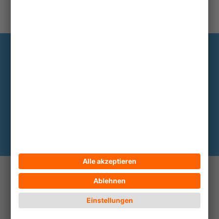
Information
Die wichtigsten Hintergründe alle zwei
bis drei Monate im Abo
Hier abonnieren
© 2026 ECPAT Deutschland
Kontakt
Impressum
Datenschutz