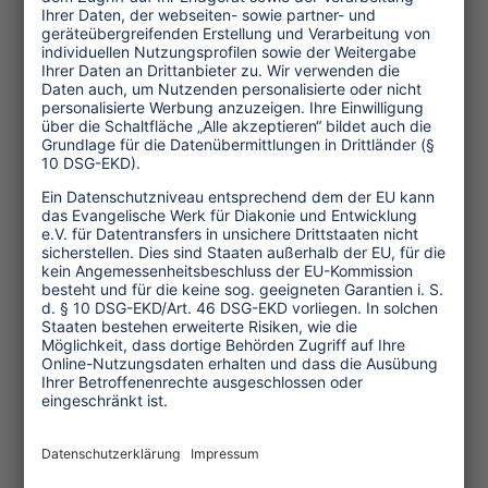
8.600 Meter Höhe streckenweise über
nackte Felsen geklettert seien. Wenn so
ein Schneefeld schmilzt, kommt
manches zum Vorschein, was die Freude
am Naturerlebnis trüben kann:
Flaschen, Plastikmüll, Batterien,
Elektroschrott und andere
Hinterlassenschaften früherer
Reisegruppen und Expeditionen,
mitunter auch eine gut konservierte
Leiche. Gelegentliche Aufräumaktionen
und Expeditionen zur Müllbeseitigung
haben in erster Linie symbolischen
Wert. Das zunehmende Auftreten von
Wetterextremen führt zu spürbaren
Veränderungen bei der Wahrnehmung
von Naturerlebnissen und bei
Begegnungen mit den Menschen in den