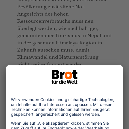
Bevölkerung zusätzliche Not.
Angesichts des hohen
Ressourcenverbrauchs muss neu
überlegt werden, wie nachhaltiger,
gemeindenaher Tourismus in Nepal und
in der gesamten Himalaya-Region in
Zukunft aussehen muss, damit
Klimawandel und Naturzerstörung
nicht weiter forciert werden.
Einstweilen gibt es noch keine
schlüssigen Konzepte.
Ewiges Eis wird nackter Fels
Ende Juli
2008 berichteten Bergsteiger darüber,
dass sich die Eisfelder auf dem Mount
Everest gegenüber dem Vorjahr sichtbar
zurückgebildet hätten und sie selbst in