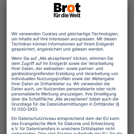
redlich verdient hat, durch den mehr als
einstündigen Fußmarsch. Mit dem Auto
geht so ein Eintauchen in das
natürliche Ambiente nicht. Natürlich
nicht.
Nur einer fährt mit dem Auto zur
"Schlemmeralm". Der Wirt. Täglich frisch
kommt er vom Großmarkt. Mit der
Milch und dem Fleisch und dem Salat.
Und den frischen Steinpilzen aus
Südafrika.
Den "Edelweißrand" und den Namen
"Schlemmeralm" hat Karl Tiefengraber
frei erfunden. Ähnlichkeiten mit der
Wirklichkeit vermag er aber nicht
auszuschließen.