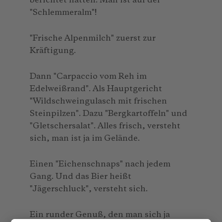
berichtet hatten: Man ist auf der
"Schlemmeralm"!
"Frische Alpenmilch" zuerst zur
Kräftigung.
Dann "Carpaccio vom Reh im
Edelweißrand". Als Hauptgericht
"Wildschweingulasch mit frischen
Steinpilzen". Dazu "Bergkartoffeln" und
"Gletschersalat". Alles frisch, versteht
sich, man ist ja im Gelände.
Einen "Eichenschnaps" nach jedem
Gang. Und das Bier heißt
"Jägerschluck", versteht sich.
Ein runder Genuß, den man sich ja