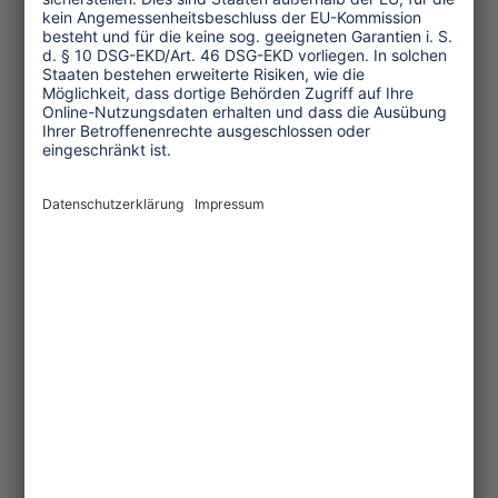
Franz Xaver Wagner
(2.472 Anschläge / 42 Zeilen, Oktober
2000)
Themen
Tourismuspolitik