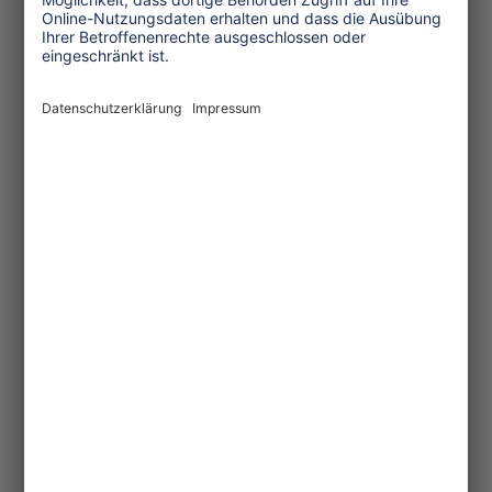
Produktdifferenzierung ist das Gebot
der Zukunft. Man signalisiert
Informationsbedarf und den Wunsch
nach Förderprogrammen.
"
Do it! Keine dicken Bücher mehr"
An den politischen und Rahmen-
Bedingungen der gewünschten
"Nachhaltigkeit" geht die allgemeine
Aufmerksamkeit mehr oder weniger
vorbei. Internationale Vertragswerke wie
die "Alpenkonvention" sind zäh und
schwierig und doch sehr wichtig, wie
etwa Dominik Siegrist, Präsident von
CIPRA-Schweiz, deutlich macht. Denn
hier verpflichten sich alle Alpen-
Anrainer-Staaten zu verbindlichen