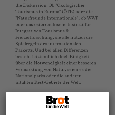
die Diskussion. Ob "Ökologischer
Tourismus in Europa" (ÖTE) oder die
"Naturfreunde Internationale", ob WWF
oder das österreichische Institut für
Integrativen Tourismus &
Freizeitforschung, sie alle nutzen die
Spielregeln des internationalen
Parketts. Und bei allen Differenzen
besteht letztendlich doch Einigkeit
über die Notwendigkeit einer besseren
Vermarktung von Natur, seien es die
Nationalparks oder die anderen
intakten Rest-Gebiete der Welt.
Beim Gastgeber Österreich kommen die
"best practices" gut an. Zwar wirken die
Alpenländer mit ihren Ski-Arenen, der