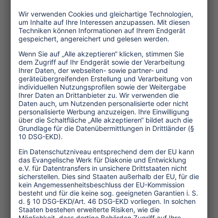
Fun- und Eventwelt in verkitschten
Alpdörfern, dem röhrenden und
stinkenden Verkehr in den Tälern wie
das zweifelhafte Produkt einer
monströsen Industrie, aber sie sind
doch in ihrer Gesamtheit die Summe
von Individualtourismus und den
geschäftstüchtigen Praktiken Einzelner.
Und die brauchen neue Ideen. Zwar gilt
Ökotourismus als Nische mit begrenzter
Nachfrage (die Rede ist von etwa einem
Prozent Marktanteil), aber längst sind
die Folgen von Klimaänderung und dem
Wechsel der Moden spürbar. Und wo die
Gletscher abtauen und die
Schneesicherheit wackelt, sind neue
Vermarktungsstrategien in den stark
erschlossenen Alpengebieten gefragt.