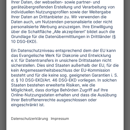
Oxfordshire/Cambridge (USA) 2011,
263 Seiten. ISBN 9781845936792
(2.293 Anschläge, 31 Zeilen, September
2011)
Themen
Tourismuspolitik