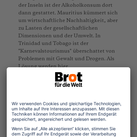
der Inseln ist der Alkoholkonsum dort
dann gestattet. Mauritius kümmert sich
um wirtschaftliche Nachhaltigkeit, aber
zu Lasten der gesellschaftlichen
Dimensionen und der Umwelt. In
Trinidad und Tobago ist der
"Karnevalstourismus" überschattet von
Problemen mit Gewalt und Drogen. Als
Lösung werden hier
Bildungsprogramme vorgeschlagen,
mehr Wertschätzung für die Touristen
und mehr Militäreinsätze. Von
Nachhaltigkeit sind diese Inseln noch
weit entfernt.
Island Tourism. Sustainable
Perspectives. Von Jack Carlsen und
Richard Butler (Hg.). CAB International,