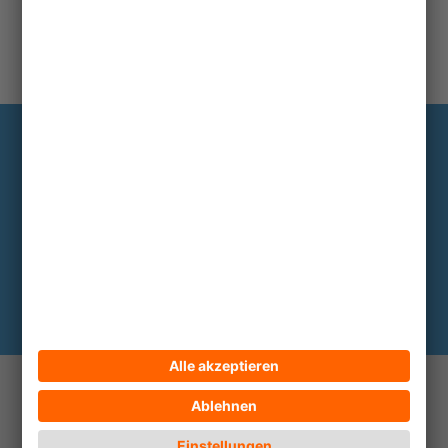
Information
Die wichtigsten Hintergründe alle zwei
bis drei Monate im Abo
Hier abonnieren
© 2026 ECPAT Deutschland
Kontakt
Impressum
Datenschutz