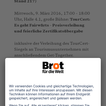
Stand 217)
Mittwoch, 9. März 2016, 17:00 – 18:00
Uhr, Halle 4.1, große Bühne:
TourCert:
Es geht Fairwärts – Preisverleihung
und feierliche Zertifikatsübergabe
inklusive der Verleihung des TourCert-
Siegels an Tourismusunternehmen mit
anschließendem Get-Together.
Studienkreis für Tourismus und
Entwicklung (Halle 4.1, Stand 241)
Mittwoch, 9. März 2016, 11:55 – 13:00
Uhr, Halle 7.1a, Saal New York 1,
Zwischenrufe – Ungefragt nachgefragt
auf der ITB: Altes Europa, neue