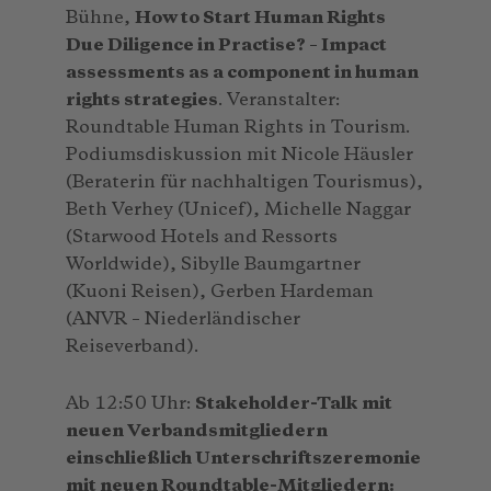
Bühne,
How to Start Human Rights
Due Diligence in Practise? – Impact
assessments as a component in human
rights strategies
. Veranstalter:
Roundtable Human Rights in Tourism.
Podiumsdiskussion mit Nicole Häusler
(Beraterin für nachhaltigen Tourismus),
Beth Verhey (Unicef), Michelle Naggar
(Starwood Hotels and Ressorts
Worldwide), Sibylle Baumgartner
(Kuoni Reisen), Gerben Hardeman
(ANVR – Niederländischer
Reiseverband).
Ab 12:50 Uhr:
Stakeholder-Talk mit
neuen Verbandsmitgliedern
einschließlich Unterschriftszeremonie
mit neuen Roundtable-Mitgliedern: