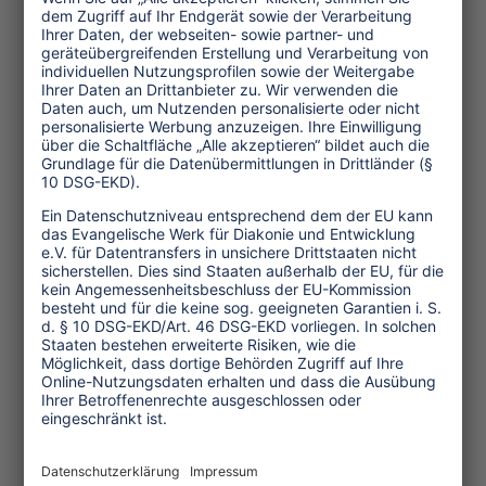
Grenzen? Kommen und gehen, reisen
und bleiben: Tourismus und
Flüchtlinge
.
Donnerstag, 10. März 2016, 15:00 –
16:30 Uhr, Palais am Funkturm,
TO
DO!-Wettbewerb
sozialverantwortlicher Tourismus
.
Verleihung der Preise an Pueblos
Mancomunados, Mexiko, und Kabani,
Indien. Am Vormittag findet um 10:30
Uhr in Halle 4.1, YIG-Lounge, Stand
102 ein Pressegespräch mit
den Preisträgern statt.
Weitere Veranstaltungen