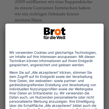
2009 eröffneten wir eine Suppenküche
in einem Container. Inzwischen haben
wir ein richtiges Gebäude hinter
meinem Haus.
Wir hatten deutsche Gäste, die uns
geholfen haben, ein Frauenhaus für
misshandelte und sich selbst
überlassene Frauen und Kinder zu
bauen. Dort wohnt jetzt eine vierköpfige
Familie. Zehn weitere Kinder wohnen
zusammen mit meiner Mutter und
meiner Tochter bei mir im Haus.
TW
: Wie führen Sie Ihre Touren durch
und wodurch bekommen sie diese
"persönliche Note"?