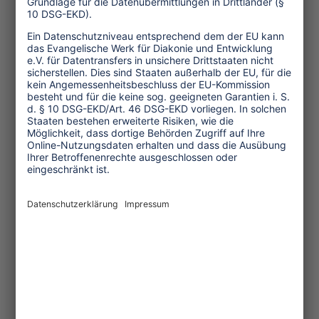
Ella Mahlulo:
Unsere Touren sind nicht
inszeniert oder vorbereitet. Jede Tour
ist anders. Wir besuchen vielleicht die
örtliche Bibliothek oder einen kleinen
Laden. Unterwegs treffen wir viele
Kinder, die alle unseren Emzini-Bus
kennen. Sie kommen angerannt, um
alle, die darin sitzen, zu begrüßen.
Wenn die Kinder Probleme haben,
kommen sie zu uns und erzählen uns
davon. Auf jeder Tour besuchen wir
mein Zuhause. Dort trinken wir Tee und
singen und trommeln mit unseren
Gästen. Nachmittags können Sie die
Kinder in der Suppenküche treffen, und
all die Kinder, die bei mir wohnen.
Vormittags fahren wir mit den Gästen
zu einer der Vorschulen. Die Kinder