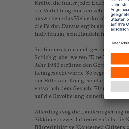
Kräfte, die hinter jeder Ecke lauern,
die Verfehlung eines einzelnen Bewoh
auswirken - das Vieh erkrankt, Dürre 
die Felder. Daraus ergibt sich ein stä
Individuum, sein Handeln innerhalb de
Schlimmes kann auch geschehen, wenn
Schicklgruber weiter: "Eine Bergexped
Jahr 1983 erzürnte den Gott derart, d
heimgesucht wurde. So begab sich ein
der Bitte zum König, solche Expeditio
entsprach dem Gesuch. Bhutan ist bis
auf die Bevölkerung keinerlei Bergexp
Allerdings zog die Landesregierung 
Sikkim vor zwei Jahren ebenfalls die
Bürgerinitiative "Concerned Citizens 