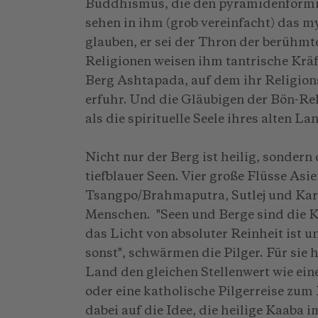
Buddhismus, die den pyramidenförmig
sehen in ihm (grob vereinfacht) das 
glauben, er sei der Thron der berühmt
Religionen weisen ihm tantrische Kräft
Berg Ashtapada, auf dem ihr Religio
erfuhr. Und die Gläubigen der Bön-Re
als die spirituelle Seele ihres alten 
Nicht nur der Berg ist heilig, sondern
tiefblauer Seen. Vier große Flüsse Asi
Tsangpo/Brahmaputra, Sutlej und Karn
Menschen. "Seen und Berge sind die K
das Licht von absoluter Reinheit ist u
sonst", schwärmen die Pilger. Für sie h
Land den gleichen Stellenwert wie ei
oder eine katholische Pilgerreise zum
dabei auf die Idee, die heilige Kaaba