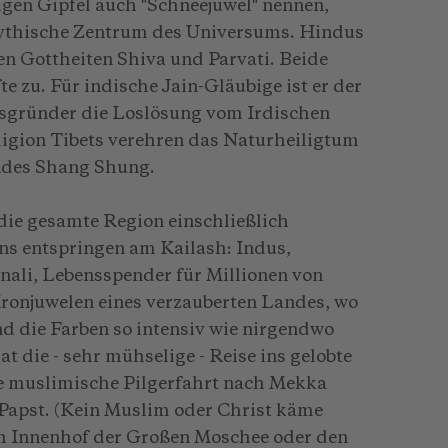
en Gipfel auch "Schneejuwel" nennen,
mythische Zentrum des Universums. Hindus
en Gottheiten Shiva und Parvati. Beide
e zu. Für indische Jain-Gläubige ist er der
nsgründer die Loslösung vom Irdischen
ligion Tibets verehren das Naturheiligtum
Landes Shang Shung.
 die gesamte Region einschließlich
ens entspringen am Kailash: Indus,
ali, Lebensspender für Millionen von
ronjuwelen eines verzauberten Landes, wo
nd die Farben so intensiv wie nirgendwo
at die - sehr mühselige - Reise ins gelobte
ne muslimische Pilgerfahrt nach Mekka
 Papst. (Kein Muslim oder Christ käme
 im Innenhof der Großen Moschee oder den