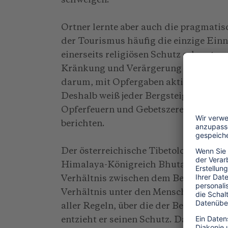
schweigen.
Ortner lernte aber auch die pragmatis
der Tourismus häufig die einzige Ein
einerseits religiösen Schutz erlangt un
Kränkung und Verärgerung der Götter 
darum, mit Opfergaben aktiv ihre Unt
Deshalb weiß jeder Bergsteiger, der a
Opferfeuern und Gebetszeremonien de
berichten.
Der österreichische Tibetologe Christ
Himalaya-Königreich Bhutan einen we
Verhältnis zwischen dem Berg und de
Verhältnis unter den Menschen voraus.
aller Regeln, über die der Berg wacht.
entzieht er seinen Schutz. Dadurch öff