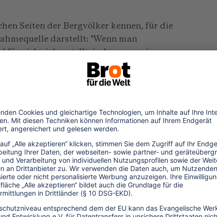
chen Seiten der Bergvölker kennen, für die
nahmequelle darstellt: "Wenn man
d für sich sicherstellt, indem man eine
vermeidet, dann geht es andererseits
erstützung und ihr Wohlwollen zu suchen".
n einer Himalaya-Expedition teilnimmt, von
r örtlichen Begleitmannschaft zu
ian Schicklgruber beobachtete im
iteren Aspekt: "Ein harmonisches
n Menschen setzt ein harmonisches
 Die soziale Harmonie ist das oberste Ziel
 Wird eine der sozialen Regeln gebrochen,
net sich ein Tor für all die übelwollenden