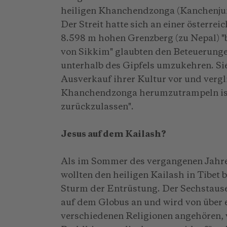
heiligen Khanchendzonga (Kanchenjung
Der Streit hatte sich an einer österre
8.598 m hohen Grenzberg (zu Nepal) "
von Sikkim" glaubten den Beteuerunge
unterhalb des Gipfels umzukehren. Si
Ausverkauf ihrer Kultur vor und vergl
Khanchendzonga herumzutrampeln ist w
zurückzulassen".
Jesus auf dem Kailash?
Als im Sommer des vergangenen Jahre
wollten den heiligen Kailash in Tibet b
Sturm der Entrüstung. Der Sechstausen
auf dem Globus an und wird von über e
verschiedenen Religionen angehören, 