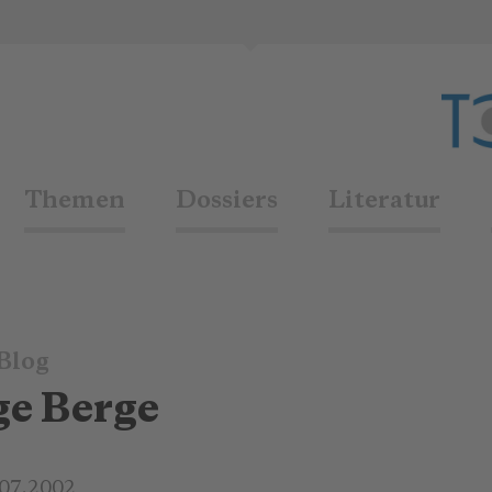
Themen
Dossiers
Literatur
Blog
ge Berge
.07.2002