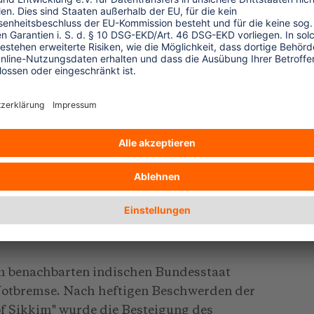
 um den Menschen zu schaden. So kann sich
ners verheerend auf die ganze Region
trocknet die Erde aus oder Hagel verwüstet
ndiger Druck der Gesellschaft auf das
r sozialen Spielregeln zu gestalten".
 der Wohnort des Gottes gestört wird.
ition auf den Gipfel des Jichu Drakye im
ass die Region daraufhin von Hagel
e Gesandtschaft der betroffenen Dörfer mit
nen nicht mehr zuzulassen". Der König
 heute das einzige Land, das mit Rücksicht
editionen zulässt.
im benachbarten indischen Bundesstaat
 Notbremse. Nach heftigen Beschwerden der
of Sikkim" wurde die Besteigung des