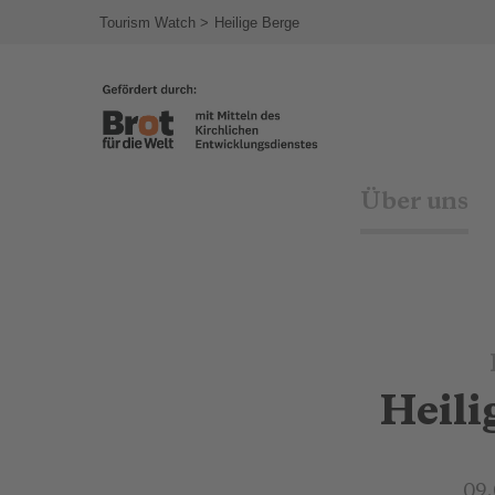
agram
Tourism Watch
Heilige Berge
Über uns
Heili
09