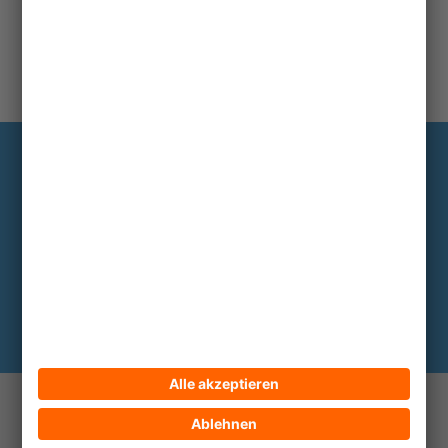
Information
Die wichtigsten Hintergründe alle zwei
bis drei Monate im Abo
Hier abonnieren
© 2026 ECPAT Deutschland
Kontakt
Impressum
Datenschutz