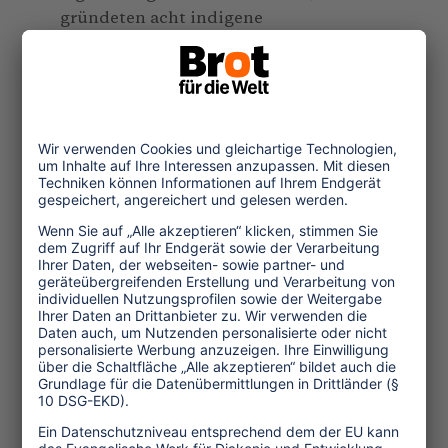
gründeten acht indigene
Gemeinschaften 1999 die Reiseagentur
"Wanamei Expeditions“. Angeboten
werden unterschiedliche Programme
mit expeditionsähnlichem Charakter, in
denen überlieferte Jagd- und
Kulturtechniken, Mythologie,
Heilkunde und Einblicke in die
Pflanzen- und Tierwelt vermittelt
werden.
"Alle drei Projekte belegen
eindrucksvoll, dass
sozialverantwortlicher Tourismus einen
wirkungsvollen Beitrag zur
Armutsbekämpfung leisten kann“,
befand ZDF-Moderatorin Patricia
Schäfer in ihrer Laudatio. Kritik übte sie