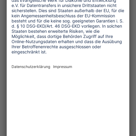
an der "sperrigen Bezeichnung
sozialverantwortlicher Tourismus“ die
ihrer Meinung nach "einfach nicht
anschaulich genug ist, um
Aufmerksamkeit oder Begeisterung bei
Menschen zu wecken, die sich nicht
ohnehin schon für das Thema
interessieren“. Hinsichtlich der Zukunft
des Wettbewerbs zeigte sich
Studienkreis-Vorstandsvorsitzender
Armin Vielhaber optimistisch: Auf der
ITB 2003 werde der "TO DO!“ erneut
verliehen. Anmeldeschluss ist der
30.09.2002. Einzelheiten zur
Bewerbung gibt es auf der Website
www.studienkreis.org
ebenso wie die
sehr interessanten, ausführlichen
Begründungen der Auszeichnungen.