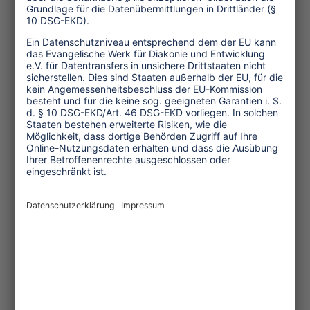
Einnahmen durch undurchsichtige
Tourismusprojekte zu erzielen.
"Afrikaner fühlen sich durch Geldgeber
wie die UNWTO in die Irre geführt, da
diese offenbar nur das Ziel des Profits
auf Kosten aufrichtiger Menschen
verfolgen", so ein Vertreter der
Afrikanischen Union. Die Aussage von
UNWTO-Berater Geoffrey Lipman,
wonach die „Geldflüsse gesteigert und
diese wieder für eine geeignete Sache
ausgegeben werden müssen" bestätigt
die Einschätzung, dass das Ziel der „ST-
EP"-Initiative in erster Linie im
wirtschaftlichen Gewinn liegt. Weitere
Ziele im Zusammenhang mit
Armutsbekämpfung, wie zum Beispiel
Verbesserungen im Gesundheitswesen,