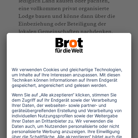
lediglich Land kaufen oder pachten,
eine vollkommen privat organisierte
Lodge bauen und könne dann über die
Einbeziehung oder Beteiligung der
lokalen Gemeinschaften nachdenken.
Weltweit gibt es insgesamt drei
Verantwortliche, die als „ST-EP“-
Koordinatoren sehr große Regionen zu
betreuen haben und in höchst
unterschiedlichen Zielländern eine
Vielzahl von Projekten steuern.
Nach Einschätzung der Afrikanischen
Union sind in Entwicklungsländern
aber wichtigere Probleme, wie z. B. Aids,
Malaria, mangelnde Gleichstellung von
Frauen, Terrorismus und chronische
Armut zu lösen, als fragwürdige