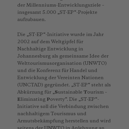
der Millenniums-Entwicklungsziele –
insgesamt 5.000 „ST-EP“-Projekte
aufzubauen.
Die „ST-EP“-Initiative wurde im Jahr
2002 auf dem Weltgipfel für
Nachhaltige Entwicklung in
Johannesburg als gemeinsame Idee der
Welttourismusorganisation (UNWTO)
und die Konferenz für Handel und
Entwicklung der Vereinten Nationen
(UNCTAD) gegründet. „ST-EP“ steht als
Abkürzung für „
S
ustainable
T
ourism –
E
liminating
P
overty”. Die „ST-EP“-
Initiative soll die Verbindung zwischen
nachhaltigem Tourismus und
Armutsbekämpfung herstellen und wird
seitens der UNWTO in Anlehnung an