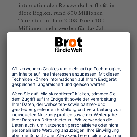
internationalen Reiseverkehrs fließt in
diese Region, rund 300 Millionen
Touristen im Jahr 2008. Noch 100
Millionen mehr werden für das Jahr
2025 vorausgesagt. 80 Prozent des
Tourismus basieren auf Sonne, Sand
und Strandhotels und dieser Trend ist
stabil. Doch mit steigenden
Temperaturen wird in mittel- und
nordeuropäischen EU-Staaten, aus
denen die meisten Mittelmeerurlauber
kommen, die Reisefreudigkeit stark
zurückgehen. Denn aufgrund der
Erderwärmung werden die Menschen
dort auch zuhause mediterrane
Temperaturen genießen können. Die
Tage des Küstentourismus, der auf
Billigfluglinien setzt, könnten gezählt