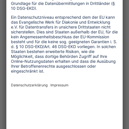
sein.
Die direkte Bedrohung der
Tourismusinteressen in der Region
sollte in deutlichem Zusammenhang mit
der eigenen Klimaverantwortung der
Branche gesehen werden. In einer
branchenspezifischen Studie sind die
Vereinten Nationen zu dem Schluss
gekommen, dass der Tourismus bis zu
14 Prozent der globalen Verantwortung
am von Menschen verursachten
Klimawandel trägt.
Eine gemeinsame Agenda für
Klimagerechtigkeit im
Mittelmeerraum