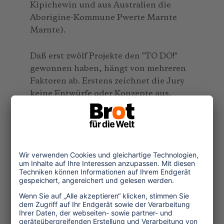
Kipichewin und aus Australien die
Aborigine-Kommune Pwerte Marnte
Marnte).
Daß erst zwölf Projekte den "TO DO!"
gewonnen haben, hängt von mehreren
Faktoren ab. Erstens zeichnet die Jury
keine Entwürfe oder Konzepte aus,
sondern nur bereits implementierte,
also funktionierende Beispiele.
Zweitens werden die für eine
Prämierung ins Auge gefaßten Projekte
von einem durch die Jury beauftragten
Gutachter besucht - um alle in der
Bewerbung gemachten Angaben an Ort
und Stelle zu überprüfen -, und drittens
gilt es, eine ganze Reihe von
Wettbewerbs-Kriterien zu erfüllen.