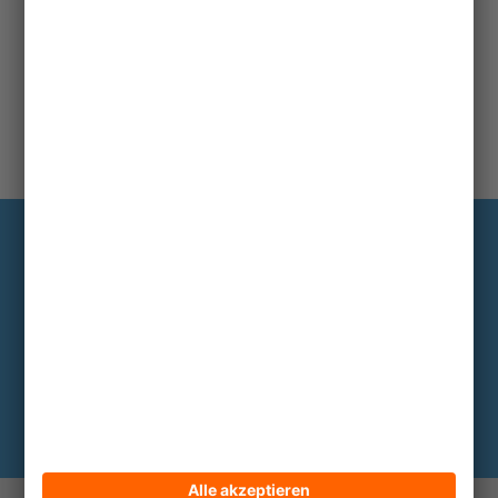
Information
Die wichtigsten Hintergründe alle zwei
bis drei Monate im Abo
Hier abonnieren