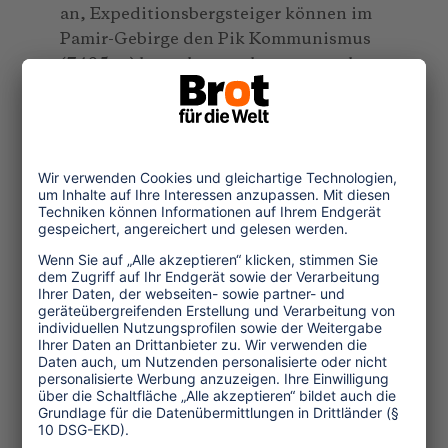
an, Expeditionsbergsteiger können im
Pamir-Gebirge den Pik Kommunismus
(7495 m) besuchen - solange er noch so
heißt. Und Monarchisten und
Republikaner können wählen zwischen
Wildem und Zahmem Kaiser. Diese
kleine Gebirgsgruppe in Tirol konnten
die österreichischen Bergsteiger in den
Zeiten der k.u.k.-Monarchie auch zu
einem anderen symbolischen Zweck
nutzen: Einmal so richtig dem Kaiser
aufs Dach steigen ...
Der Autor ist Sprach- und
Politikwissenschaftler und schrieb ein
empfehlenswertes Buch über die Alpen,
die Bergler und ihre Sprachen: