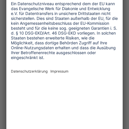
Patrick Brauns: Die Berge rufen –
Alpen, Sprachen, Mythen, Verlag
Huber, Frauenfeld 2002, ISBN 3-7193-
1270-4
Anm. d. Red.: Der "Pik Kommunizma"
wurde inzwischen in "Samani"
umbenannt.
(3.128 Anschläge, 45 Zeilen, Juli 2002)