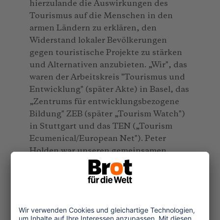
hierzulande die Auswirkungen des
Tourismus auf die Menschen in den
armen Ländern zu erklären, den
Widerstand lokaler Bevölkerungen
gegen touristische Projekte zu stärken
und Alternativen anzubieten. „Wir", das
waren der Arbeitskreis "Tourismus und
Entwicklung" (später Akte) in Basel, das
„Zentrums für entwicklungsbezogene
Bildung" ZEB (später „Tourism Watch")
in Stuttgart und das TEN („Tourism
Ecumenical/European Net"). Peter
Holden war unseren gemeinsamen
Anliegen leidenschaftlich verpflichtet.
Als Australier, der sich dem asiatischen
Kontinent zugehörig fühlte, war er ein
Brückenbauer zwischen Ost und West,
zwischen Nord und Süd.