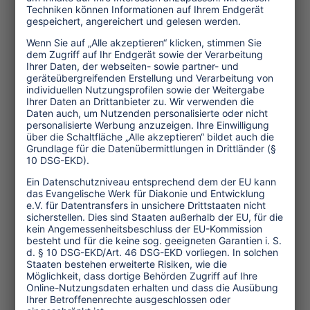
Zusammen mit dem neuseeländischen
Theologen Ron O'Grady, dem
ehemaligen Generalsekretär der
„Christian Conference of Asia" CCA,
suchte er den Kontakt zum Papst und
zum Ökumenischen Rat der Kirchen in
Genf. Er wollte die grossen Kirchen mit
ins Boot nehmen im Kampf gegen die
Ausbeutung der Armen durch den
Tourismus.
Peter Holden erkannte im Dritte-Welt-
Tourismus die gleichen Strukturen wie
in allen Beziehungen der globalen
Weltwirtschaft. Somit war dieser
Tourismus für ihn ein eminent
politisches Thema, das sowohl in den