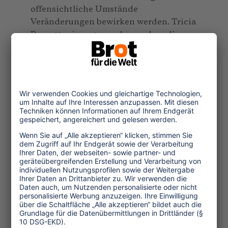
offensichtliche Umstände
Veränderungen bewirken werden. Tricia
Barnett erinnert uns daran, dass die
Touristen selbst eine entscheidende
Gruppe sein können, die
Verbesserungen einfordern können. Sie
können zu einem “besseren Verständnis
zwischen Gesellschaften und Kulturen”
beitragen. Eine gebildete und
verantwortungsvoll reisende
Öffentlichkeit könnte auch für jede
Reform eine Rolle spielen.
Im Interview mit Oliver Hillel, dem
früheren Direktor des Internationalen
Jahres des Ökotourismus, werden
einige wichtige Fragen aufgeworfen. Er
meint, die Tourismuswirtschaft “zögert,