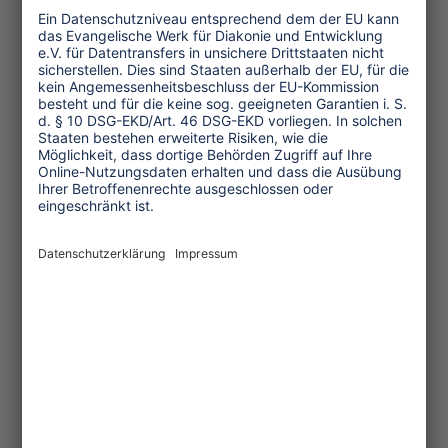
sich auf die wirklichen
Nachhaltigkeitsanliegen einzulassen”.
Es mangele an einer Diskussion über die
Verteilung des wirtschaftlichen Nutzens
und über Veränderungen beim
Verbrauch natürlicher Ressourcen.
Diese Sammlung an Beiträgen deutet
darauf hin, dass es bereits ein Netzwerk
informierter Menschen gibt, denen es
ein Anliegen ist, in der
Tourismuswirtschaft positive
Veränderungen zu bewirken. Wir
brauchen eine Kampagnenorganisation
wie ECOT, die uns die Richtung weist.
Sie ist wie ein Moskito für die
Tourismuswirtschaft, der die