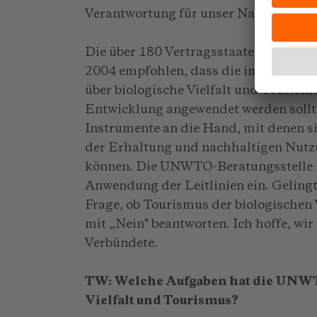
Verantwortung für unser Naturerbe ab:
Die über 180 Vertragsstaaten des Abk
2004 empfohlen, dass die im Rahmen 
über biologische Vielfalt und Tourism
Entwicklung angewendet werden sollte
Instrumente an die Hand, mit denen si
der Erhaltung und nachhaltigen Nutzu
können. Die UNWTO-Beratungsstelle in 
Anwendung der Leitlinien ein. Gelingt
Frage, ob Tourismus der biologischen V
mit „Nein" beantworten. Ich hoffe, wir
Verbündete.
TW: Welche Aufgaben hat die UNWTO
Vielfalt und Tourismus?