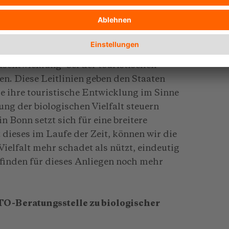
 es zu erhalten, zu unserem Wohl.
ommens über die biologische Vielfalt haben
des Abkommens erarbeiteten "Leitlinien
usentwicklung" bei der touristischen
n. Diese Leitlinien geben den Staaten
e ihre touristische Entwicklung im Sinne
ng der biologischen Vielfalt steuern
Bonn setzt sich für eine breitere
 dieses im Laufe der Zeit, können wir die
ielfalt mehr schadet als nützt, eindeutig
 finden für dieses Anliegen noch mehr
-Beratungsstelle zu biologischer