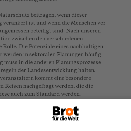
aturschutz beitragen, wenn dieser
g verankert ist und wenn die Menschen vor
angemessen beteiligt sind. Nach unseren
ation zwischen den verschiedenen
Rolle. Die Potenziale eines nachhaltigen
r werden in sektoralen Planungen häufig
ng muss in die anderen Planungsprozesse
lregeln der Landesentwicklung halten.
veranstaltern kommt eine besondere
m Reisen nachgefragt werden, die die
 diese auch zum Standard werden.
eutlich negative Auswirkungen auf
 und die Artenvielfalt haben. Schadet