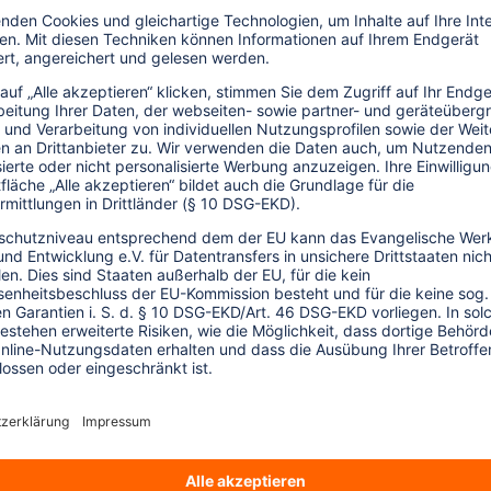
zunehmend deutlich, dass sich im Laufe
kteure immer mehr der Verantwortung für
rcen bewusst werden. Organisationen wie
 Akzent auf Sensibilisierung daran einen
gewissem Maße den Tourismus in Richtung
erhöhten Wettbewerbs, als auch wegen der
haltigkeitskriterien reagiert. Wer hätte
spanischen Mittelmeerinsel alle
urückgebaut werden? Oder dass ein
s dem Programm zu nehmen, da die Kunden
tur in Thailand dort nichts mehr zu sehen
Tätigkeit ein Eingriff in den
 was nicht, beurteilen wir Menschen, denn
daraus leitet sich unsere besondere