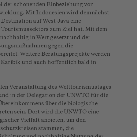
ei der schonenden Einbeziehung von
twicklung. Mit Indonesien wird demnächst
r Destination auf West-Java eine
s Tourismussektors zum Ziel hat. Mit dem
t nachhaltig in Wert gesetzt und der
ssungsmaßnahmen gegen die
reitet. Weitere Beratungsprojekte werden
r Karibik und auch hoffentlich bald in
ralen Veranstaltung des Welttourismustages
und in der Delegation der UNWTO für die
 Übereinkommens über die biologische
treten sein. Dort wird die UNWTO eine
ischer Vielfalt anbieten, um den
rschutzkreisen stammen, die
 Erhaltung und nachhaltige Nutzung der