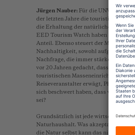
Jürgen Nauber:
Für die UNWTO wird 
der letzten Jahre die touristischen A
die Erhaltung der natürlichen Ressou
EED Tourism Watch haben durch ihren
Anteil. Ebenso steuert der Markt in 
Nachhaltigkeit, sowohl aufgrund des 
Nachfrage, die immer stärker auf Nach
vor 20 Jahren gedacht, dass auf einer 
touristischen Masseneinrichtungen z
Reiseveranstalter erwägt, Phuket au
sich beschwert haben, dass von der Na
sei?
Grundsätzlich ist jede wirtschaftliche 
Naturhaushalt. Was akzeptabel ist und
die Natur selbst kann das nicht. Eben 