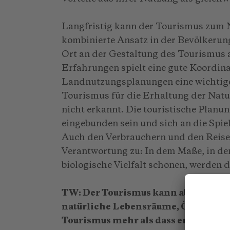
Langfristig kann der Tourismus zum N
kombinierte Ansatz in der Bevölkerun
Ort an der Gestaltung des Tourismus 
Erfahrungen spielt eine gute Koordin
Landnutzungsplanungen eine wichtige 
Tourismus für die Erhaltung der Natu
nicht erkannt. Die touristische Planu
eingebunden sein und sich an die Spie
Auch den Verbrauchern und den Reise
Verantwortung zu: In dem Maße, in de
biologische Vielfalt schonen, werden
TW: Der Tourismus kann aber auch d
natürliche Lebensräume, Ökosysteme
Tourismus mehr als dass er nützt?