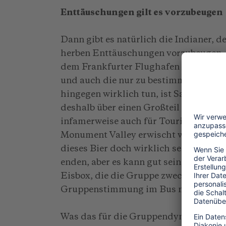
Enttäuschungen gilt es vorzubeugen
Dann gibt es natürlich die Indianer, 
herben Enttäuschungen vorzubeugen, so
dem Frankfurter Flughafen darauf hin
und auch die nur zu bestimmten Anläs
hingegen wirklich tun, ist Saufen. Da
deshalb über einen Großteil der Reserv
infamerweise auch für Touristen. Wen
Monument Valley erwischt wird, kann 
dieses Bier doch wirklich sehr schwac
enden, aber es kann gut sein, daß ein H
Eisbox, die die Gruppe zwecks Aufrec
Gruppenstimmung im Bus mitführt, in
Was das für die Gruppendynamik bedeu