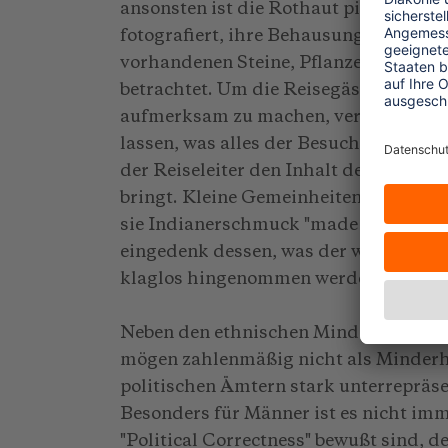
ansonsten ist die Rothaut pingelig. Sie
fotografiert, ihre Behausungen betritt
vorhandenen Steine, Pflanzen, Tonsche
betrachtet. Um die Reisegäste von vor
aufmerksam zu machen, verteilt der Hä
lassen, was alles der Besucher nicht da
der Reiseleiter den Inhalt der Blätter
bringt. Kleine Gemeinheiten, die sich 
sie Indianerschmuck "made in Taiwan"
eingedenk dessen, was der weiße Mann
klaglos hingenommen werden.
Neben den ethnischen Minderheiten gibt
mögen zahlenmäßig nicht als Minderhei
politischen Ämtern stark unterrepräsen
Besonders für Männer ist es nicht imme
"Political Correctness" bewußt sind, 