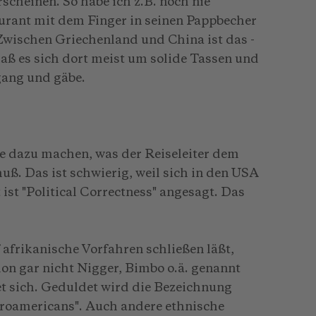
scheinen. So habe ich z.B. noch nie
ant mit dem Finger in seinen Pappbecher
 Zwischen Griechenland und China ist das -
aß es sich dort meist um solide Tassen und
gang und gäbe.
äge dazu machen, was der Reiseleiter dem
uß. Das ist schwierig, weil sich in den USA
 ist "Political Correctness" angesagt. Das
 afrikanische Vorfahren schließen läßt,
hon gar nicht Nigger, Bimbo o.ä. genannt
et sich. Geduldet wird die Bezeichnung
afroamericans". Auch andere ethnische