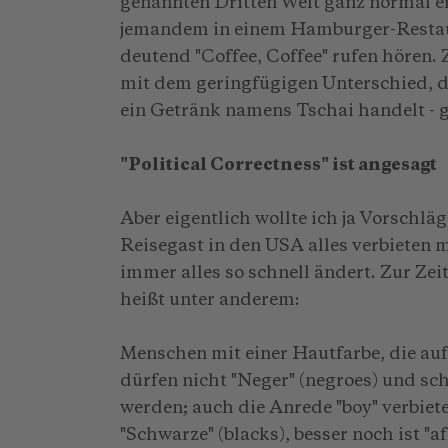
genannten Dritten Welt ganz normal er
jemandem in einem Hamburger-Restaur
deutend "Coffee, Coffee" rufen hören.
mit dem geringfügigen Unterschied, d
ein Getränk namens Tschai handelt - 
"Political Correctness" ist angesagt
Aber eigentlich wollte ich ja Vorschl
Reisegast in den USA alles verbieten m
immer alles so schnell ändert. Zur Zeit
heißt unter anderem:
Menschen mit einer Hautfarbe, die auf
dürfen nicht "Neger" (negroes) und sc
werden; auch die Anrede "boy" verbiet
"Schwarze" (blacks), besser noch ist "