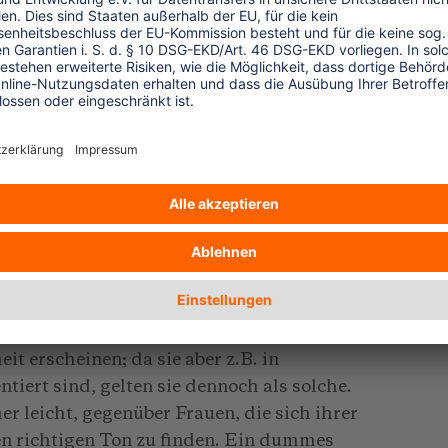
 liebt es nicht, wenn man sie ungefragt
, die in ihrem Reservat an sich üppig
rben etc. als gottgegebene Souvenirs
nherein auf diese Eigenwilligkeiten
uptling Blätter, auf denen er hat auflisten
rf. Es hat sich als nützlich erwiesen, wenn
 seinen Gästen in groben Zügen zur Kenntnis
die Indianer heutzutage leisten - etwa daß
 verkaufen - sollten vom Reisegast
 dem rotem Bruder alles angetan hat,
 es viele weitere, z.B. die Frauen. Sie
t erscheinen; da sie aber z.B. in
tiert sind, gelten sie dennoch als solche.
r leicht, gegenüber Frauen, die sich ihrer
den richtigen Ton zu finden. Ein dummes