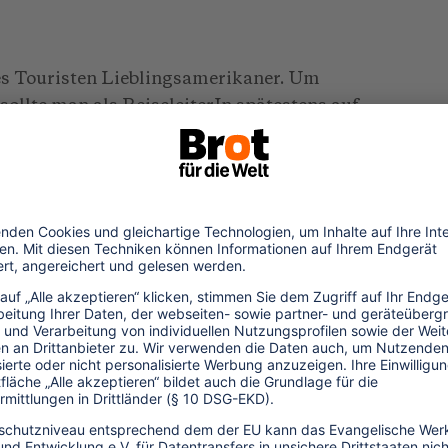
des Touristen Lieblingsamerikaner. Um
llte man als ReiseleiterIn spätestens auf
weisen, daß nur noch wenige von ihnen -
sen - Federschmuck tragen. Was sie
s haben sie sogar schon selber gemerkt und
ate die Prohibition verhängt. Und die gilt
n einer mit einer Dose Budweiser im
er sich nicht darauf hinausreden, daß
h sei. Er wird zwar nicht am Marterpfahl
äuptling von der "Tribal Police" die ganze
hterhaltung einer ertragbaren
 den roten Sand kippt.
tet, kann man sich vorstellen. Auch