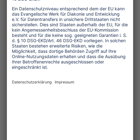
Links:
Mehr Informationen zu den
Forschungsergebnissen des
NLR und der CE DELFT
sowie dem Statement des
Flughafen Schiphols
Die ganze Pressemitteilung
von Stay Grounded zu den
vorgeschlagenen
Maßnahmen des Flughafen
Schiphols