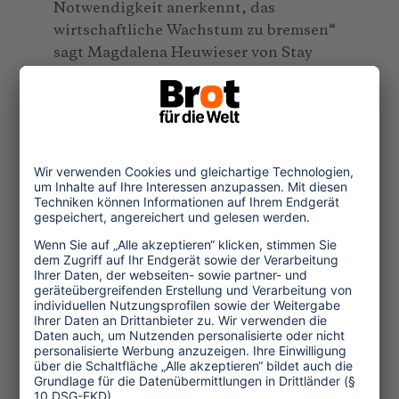
Notwendigkeit anerkennt, das
wirtschaftliche Wachstum zu bremsen“
sagt Magdalena Heuwieser von Stay
Grounded. Auch den Großteil der von
Schiphol vorgeschlagenen Maßnahmen,
um die Co
Emissionen drastisch zu
2
senken, bewertet
Stay Grounded
positiv.
Dennoch brauche es noch drastischere
Maßnahmen, als die vom Flughafen
Schiphol vorgeschlagen: „Statt einer
Steuer auf Privatflüge brauchen wir ein
Verbot von Privatflügen sowie von
Kurzstreckenflügen, eine
Vielfliegerabgabe und klare
Obergrenzen für Flüge an Flughäfen“, so
Heuwieser.