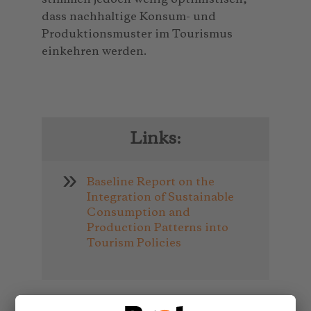
dass nachhaltige Konsum- und
Produktionsmuster im Tourismus
einkehren werden.
Links:
Baseline Report on the
Integration of Sustainable
Consumption and
Production Patterns into
Tourism Policies