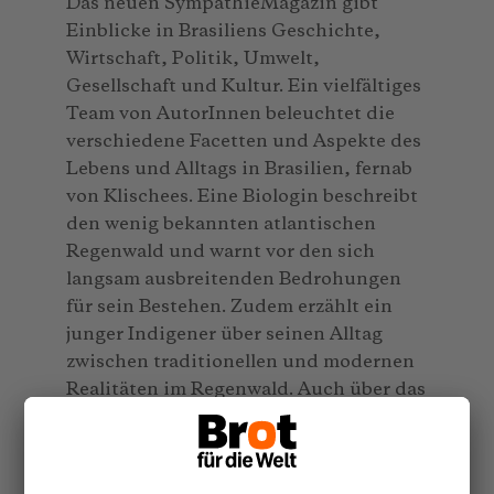
Das neuen SympathieMagazin gibt
Einblicke in Brasiliens Geschichte,
Wirtschaft, Politik, Umwelt,
Gesellschaft und Kultur. Ein vielfältiges
Team von AutorInnen beleuchtet die
verschiedene Facetten und Aspekte des
Lebens und Alltags in Brasilien, fernab
von Klischees. Eine Biologin beschreibt
den wenig bekannten atlantischen
Regenwald und warnt vor den sich
langsam ausbreitenden Bedrohungen
für sein Bestehen. Zudem erzählt ein
junger Indigener über seinen Alltag
zwischen traditionellen und modernen
Realitäten im Regenwald. Auch über das
lebendige und bewegte Leben in einer
Favela wird im neuen
SympathieMagazin berichtet.