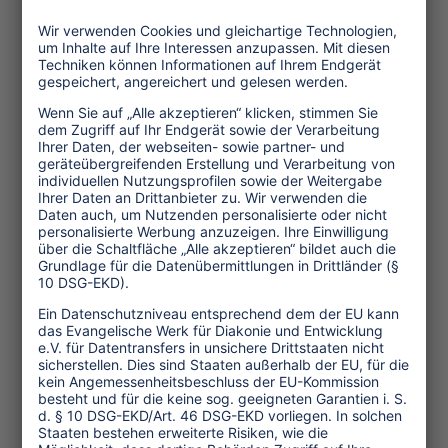
Brasilien ist gewiss kein einfaches
Reiseziel. Das Sympathiemagazin
Brasilien zeichnet das Bild eines
widersprüchlichen, warmherzigen,
bunten, aufregenden und
chancenreichen Landes. Es macht Lust
auf eine Reise, bei der man viel von
diesem faszinierenden Land lernen
kann und den Menschen respektvoll
begegnet.
Links:
Zum SympathieMagazin-
Shop