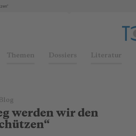
tzen“
Themen
Dossiers
Literatur
Blog
g werden wir den
chützen“