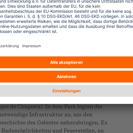
darin, zusätzlich zur Förderung
 der nachhaltigen Nutzung der Ökosysteme
und zu erhalten. Das Gebiet ist im Besitz
rmeisteramtes und des Vereins. Anfänglich
er öffentlichen Verwaltung als
René erzählt, dass ihnen bei den
in San Salvador niemand glaubte. Es
en Wald gegeben habe.
M den Ökotourismuspark des Waldes von
que de Cinquera). In dem Park legten die
otwendige Infrastruktur an, um den
Geschichte des Gebietes nahezubringen. Es
t Bademöglichkeiten und Feuerstellen, an