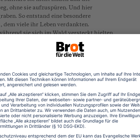
eg, ohne sie aufzuspüren. Und hier
raben. So entstand eine besondere
 dem viele ihr Leben verdankten.
während sie sich im Wald versteckt hielten,
ieg zu Ende ist, werden wir diesen Wald
ass es da einen Wald gibt
s die Gemeinde gemeinsam mit einigen Ex-
iedensabkommen enthaltenen
land erhalten hatten, die Gründung der
wicklung. Das Ziel dieses Vereins war die
der Bewohner des Dorfes, das vor dem
tiapa und Tejeupeque Teil des