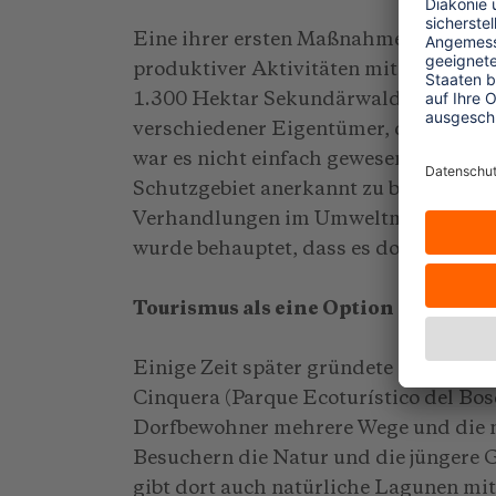
Eine ihrer ersten Maßnahmen bestand 
produktiver Aktivitäten mit dem Ziel
1.300 Hektar Sekundärwald zu pflegen 
verschiedener Eigentümer, des Bürge
war es nicht einfach gewesen, es von d
Schutzgebiet anerkannt zu bekommen. 
Verhandlungen im Umweltministerium 
wurde behauptet, dass es dort nie ein
Tourismus als eine Option
Einige Zeit später gründete die ARD
Cinquera (Parque Ecoturístico del Bos
Dorfbewohner mehrere Wege und die n
Besuchern die Natur und die jüngere 
gibt dort auch natürliche Lagunen mi