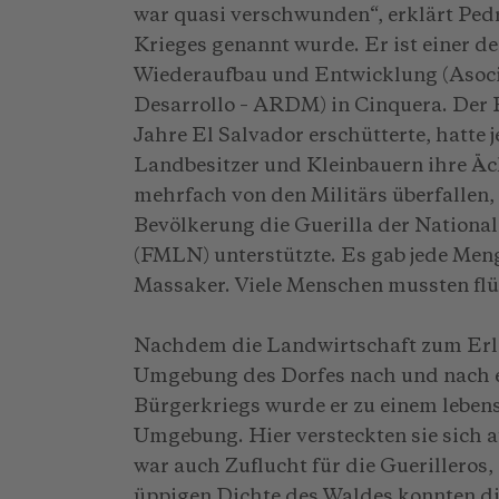
war quasi verschwunden“, erklärt Pedr
Krieges genannt wurde. Er ist einer d
Wiederaufbau und Entwicklung (Asocia
Desarrollo – ARDM) in Cinquera. Der 
Jahre El Salvador erschütterte, hatte 
Landbesitzer und Kleinbauern ihre Ä
mehrfach von den Militärs überfallen, 
Bevölkerung die Guerilla der Nationa
(FMLN) unterstützte. Es gab jede Me
Massaker. Viele Menschen mussten flü
Nachdem die Landwirtschaft zum Erli
Umgebung des Dorfes nach und nach e
Bürgerkriegs wurde er zu einem leben
Umgebung. Hier versteckten sie sich a
war auch Zuflucht für die Guerilleros
üppigen Dichte des Waldes konnten die