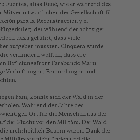
o Fuentes, alias René, wie er während des
er Mitverantwortlichen der Gesellschaft für
ción para la Reconstrucción y el
Bürgerkrieg, der während der achtziger
jedoch dazu geführt, dass viele
cker aufgeben mussten. Cinquera wurde
die verhindern wollten, dass die
len Befreiungsfront Farabundo Martí
nge Verhaftungen, Ermordungen und
chten.
egen kam, konnte sich der Wald in der
rholen. Während der Jahre des
swichtigen Ort für die Menschen aus der
uf der Flucht vor den Militärs. Der Wald
, die mehrheitlich Bauern waren. Dank der
 Militärs sie nicht finden und die