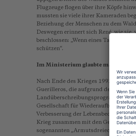
Flugzeuge flogen über ihre Köpfe hinw
mussten sie viele ihrer Kameraden beg
Beziehung der Menschen zu dem Wald,
Deswegen erinnert sich René, wie sie, 
beschlossen: „Wenn eines Tages der Kr
schützen“.
Im Ministerium glaubte man nicht, d
Nach Ende des Krieges 1992 beschlos
Guerilleros, die aufgrund des im Fr
Landüberschreibungsprogramms Acker
Gesellschaft für Wiederaufbau und Ent
Verbesserung der Lebensbedingungen 
Krieg zusammen mit den Gemeinden Ju
sogenannten „Armutsdreiecks“ war.