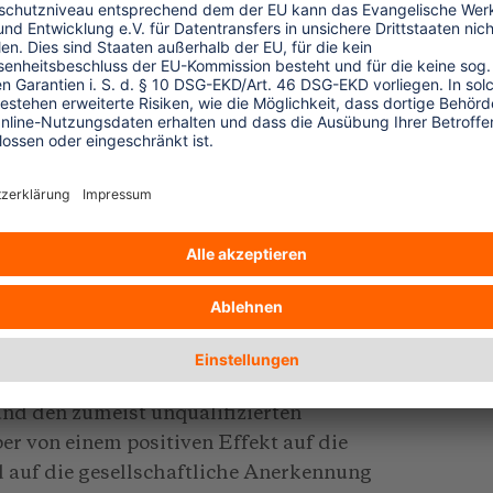
ionen aus, bei denen die Freiwilligen
ster Linie ein Lerndienst ist, steht für die
reiwilligen im Vordergrund. Die jungen
leitung, um sich in einem fremden Umfeld
 zu verarbeiten und um sich nutzbringend
Partnerorganisationen mit viel Aufwand
en, dass die Südpartner aus dem
uch Nutzen ziehen. Viele Freiwillige sind
 Dort kann ihre Mitarbeit nützlich sein.
zwischen dem Bedarf der Organisationen
und den zumeist unqualifizierten
aber von einem positiven Effekt auf die
d auf die gesellschaftliche Anerkennung