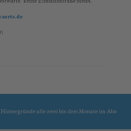
ltwärts" keine Einbahnstraße bleibt.
aerts.de
9)
 Hintergründe alle zwei bis drei Monate im Abo