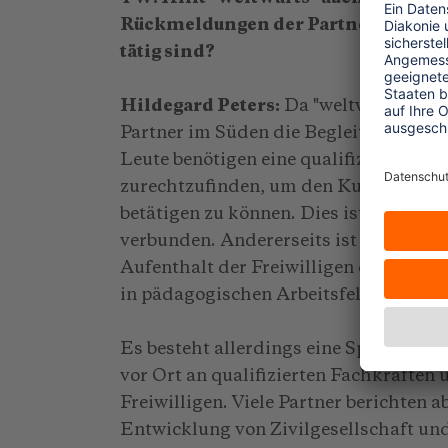
Rückmeldungen der Partnerorganisat
tätig sind?
Hildegard Peters:
Da "weltwärts" in er
Partner im Süden die Begleitung der F
Leute benötigen eine qualifizierte An
zurechtzufinden, um den Kulturschock
betätigen zu können. Dies ist für die 
verbunden. Andererseits ist zu erwart
Aufenthalt der Freiwilligen durchaus a
in pädagogischen Arbeitsfeldern tätig.
Es besteht allerdings eine Spannung 
vor Ort an qualifizierten Fachkräften 
Freiwilligen. Viele Part­ner berichten 
Entwicklung von Zivilgesellschaft un