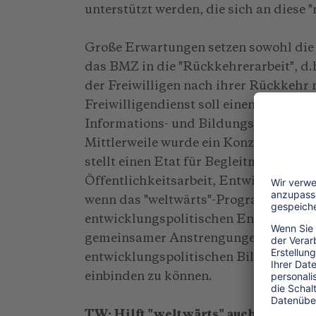
unterstützt werden, die sich an diese 
Große Erwartungen setzen sowohl die
das BMZ in die "Rückkehrerarbeit", d
der Freiwilligen nach ihrer Rückkehr
Freiwilligendienst soll einen "effizie
Informations- und Bildungsarbeit im S
Mittlerweile wurde ein Konzept für d
stellt einen Etat für Begleitmaßnahme
Öffentlichkeitsarbeit, Entwicklung vo
wenn das "weltwärts"-Programm eine S
entwicklungspolitischen Engagement i
gemeinsamer Anstrengungen bedürfen,
entwicklungspolitischen Bildung und
einbinden zu können.
TW: Hilft "weltwärts" auch den Par