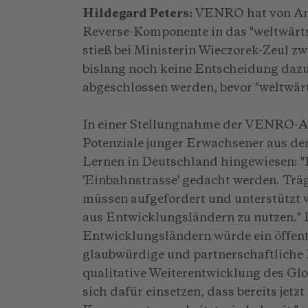
Hildegard Peters:
VENRO hat von Anfa
Reverse-Komponente in das "weltwär
stieß bei Ministerin Wieczorek-Zeul 
bislang noch keine Entschei­dung dazu
abgeschlossen werden, bevor "weltwär
In einer Stellungnahme der VENRO-Ar
Potenziale jun­ger Erwachsener aus d
Lernen in Deutschland hingewiesen: "
'Einbahnstrasse' gedacht werden. Trä
müssen aufgefordert und unterstützt 
aus Entwicklungsländern zu nutzen." 
Entwicklungsländern würde ein öffent
glaubwürdige und partnerschaftliche 
qualitative Weiterentwicklung des G
sich dafür einsetzen, dass bereits jetz