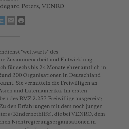
ldegard Peters, VENRO
endienst "weltwärts" des
iche Zusammenarbeit und Entwicklung
ch für sechs bis 24 Monate ehrenamtlich in
Rund 200 Organisationen in Deutschland
annt. Sie vermitteln die Freiwilligen an
Asien und Latein­amerika. Im ersten
en des BMZ 2.257 Frei­willige ausgereist;
. Zu den Erfahrungen mit dem noch jungen
ters (Kindernothilfe), die bei VENRO, dem
chen Nichtregierungsorganisationen in