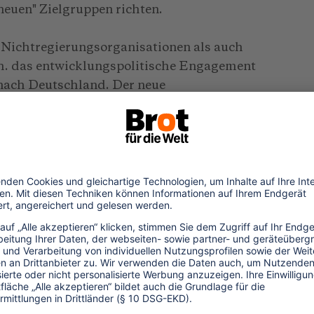
"neuen" Zielgruppen richten.
 Nichtregierungsorganisationen als auch
.h. das entwicklungspolitische Engagement
 nach Deutschland. Der neue
nten Beitrag zur entwicklungspolitischen
inne des Globalen Lernens" leisten.
ie Rückkehrerarbeit entwickelt. Das BMZ
n zur Verfügung (Qualifizierung,
n Projekten des globalen Lernens). Auch
elbstverpflichtung der Freiwilligen zum
n Deutschland beinhaltet, wird es großer
 um die Rückkehrer in Aktivitäten der
 des globalen Lernens angemessen
tnern im Süden? Wie sehen die