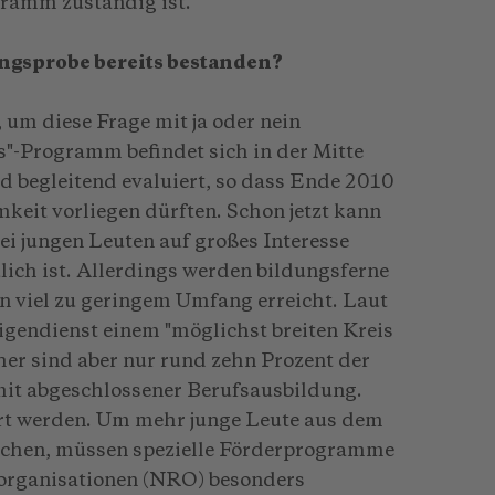
gramm zuständig ist.
ngsprobe bereits bestanden?
, um diese Frage mit ja oder nein
s"-Programm befindet sich in der Mitte
rd begleitend evaluiert, so dass Ende 2010
keit vorliegen dürften. Schon jetzt kann
i jungen Leuten auf großes Interesse
lich ist. Allerdings werden bildungsferne
 viel zu geringem Umfang erreicht. Laut
lligendienst einem "möglichst breiten Kreis
her sind aber nur rund zehn Prozent der
it abgeschlossener Berufsausbildung.
rt werden. Um mehr junge Leute aus dem
echen, müssen spezielle Förderprogramme
sorganisationen (NRO) besonders