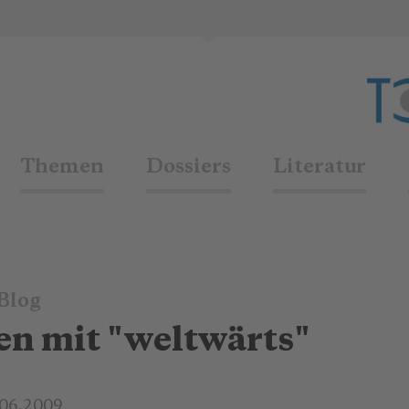
Themen
Dossiers
Literatur
Blog
en mit "weltwärts"
.06.2009