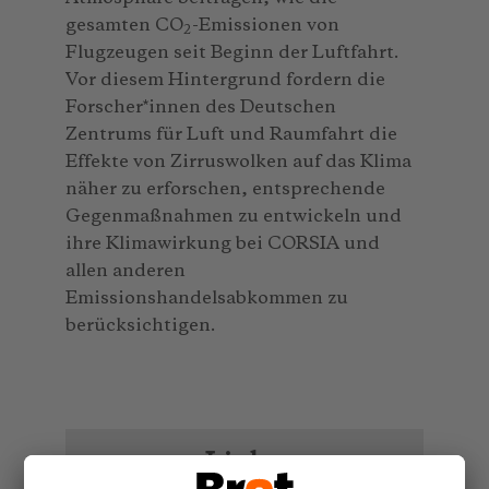
gesamten CO
-Emissionen von
2
Flugzeugen seit Beginn der Luftfahrt.
Vor diesem Hintergrund fordern die
Forscher*innen des Deutschen
Zentrums für Luft und Raumfahrt die
Effekte von Zirruswolken auf das Klima
näher zu erforschen, entsprechende
Gegenmaßnahmen zu entwickeln und
ihre Klimawirkung bei CORSIA und
allen anderen
Emissionshandelsabkommen zu
berücksichtigen.
Links: