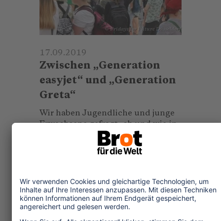
© Fridays for Future Düsseldorf
17.09.2019
Zwischen „Generation
easyjet“ und „Generation
Greta“
Wir haben Jugendliche und junge
Erwachsene gefragt, ob und wie in
ihrer Generation das Thema
Flugreisen diskutiert wird.
...mehr