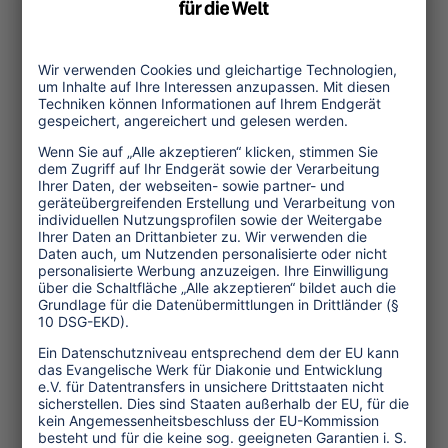
Frieden stifte. Seitdem sind wir als
Christen berufen und als Menschen
aufgerufen, selbst zu Brückenbauern zu
werden. Eine andere Botschaft haben
wir in diesem Konflikt nicht. Zu
Weihnachten haben wir keine andere
Botschaft als “Macht hoch die Tür, die
Tor’ macht weit.“
In diesem Jahr sind die Straßen
Bethlehems geschmückt wie in keinem
Jahr zuvor, obwohl Mauer und
Checkpoints die Stadt zu erwürgen
suchen. Warum das so ist? Weil das
Geheimnis des Christkindes uns davor
bewahrt, die äußeren Betonmauern in
unseren Köpfen zu verinnerlichen.