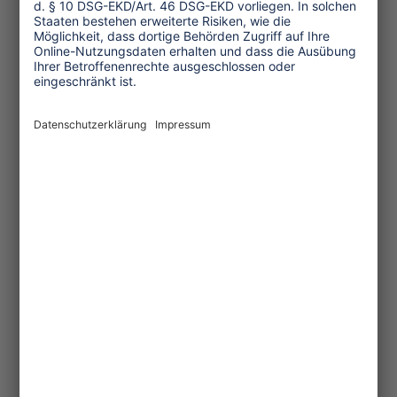
Unsere Menschlichkeit darf uns
niemand nehmen. Wir dürfen das Feiern
nicht verlernen, auch wenn uns nicht
nach Feiern zumute ist. Wenn dies
gelingt, dann ist wahrlich Weihnachten.
Dann ist dies ein Geschenk des
Himmels an uns Menschen hier in
Bethlehem, heute wie vor 2000 Jahren.
Dr. Mitri Raheb ist Pfarrer der
Evangelisch-Lutherischen
Weihnachtskirche in Bethlehem und
Präsident des Diyar Consortiums, zu
dem auch das Internationale
Begegnungszentrum gehört. Er ist
Träger des Friedenspreises der Stadt
Aachen.