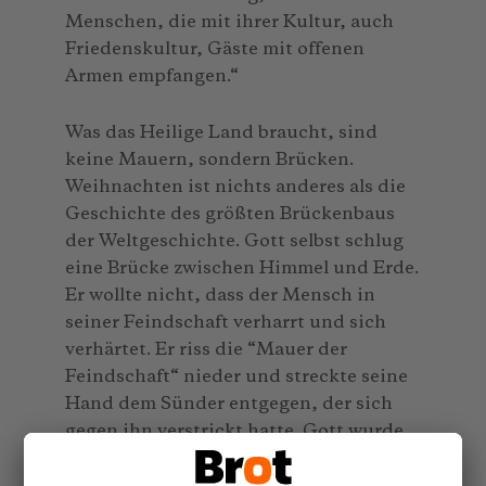
Menschen, die mit ihrer Kultur, auch
Friedenskultur, Gäste mit offenen
Armen empfangen.“
Was das Heilige Land braucht, sind
keine Mauern, sondern Brücken.
Weihnachten ist nichts anderes als die
Geschichte des größten Brückenbaus
der Weltgeschichte. Gott selbst schlug
eine Brücke zwischen Himmel und Erde.
Er wollte nicht, dass der Mensch in
seiner Feindschaft verharrt und sich
verhärtet. Er riss die “Mauer der
Feindschaft“ nieder und streckte seine
Hand dem Sünder entgegen, der sich
gegen ihn verstrickt hatte. Gott wurde
Mensch, sichtbar, verletzbar, ein
Mensch ganz so wie wir, damit er