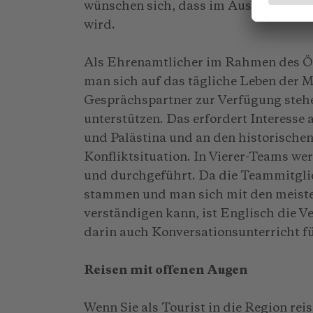
wünschen sich, dass im Ausland über 
wird.
Als Ehrenamtlicher im Rahmen des 
man sich auf das tägliche Leben der M
Gesprächspartner zur Verfügung steh
unterstützen. Das erfordert Interesse 
und Palästina und an den historische
Konfliktsituation. In Vierer-Teams we
und durchgeführt. Da die Teammitglie
stammen und man sich mit den meiste
verständigen kann, ist Englisch die 
darin auch Konversationsunterricht fü
Reisen mit offenen Augen
Wenn Sie als Tourist in die Region re