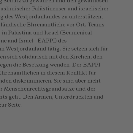
g Schutz zu gewähren und den gewaltlosen
uslimischer Palästinenser und israelischer
ng des Westjordanlandes zu unterstützen,
usländische Ehrenamtliche vor Ort. Teams
n Palästina und Israel (Ecumenical
e and Israel - EAPPI) des
m Westjordanland tätig. Sie setzen sich für
en sich solidarisch mit den Kirchen, den
 gegen die Besetzung wenden. Der EAPPI-
Ehrenamtlichen in diesem Konflikt für
nden diskriminieren. Sie sind aber nicht
der Menschenrechtsgrundsätze und der
chts geht. Den Armen, Unterdrückten und
ur Seite.