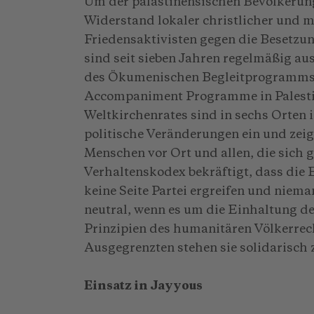
Um der palästinensischen Bevölkerun
Widerstand lokaler christlicher und m
Friedensaktivisten gegen die Besetzu
sind seit sieben Jahren regelmäßig a
des Ökumenischen Begleitprogramms i
Accompaniment Programme in Palestin
Weltkirchenrates sind in sechs Orten i
politische Veränderungen ein und zeig
Menschen vor Ort und allen, die sich
Verhaltenskodex bekräftigt, dass die 
keine Seite Partei ergreifen und niema
neutral, wenn es um die Einhaltung 
Prinzipien des humanitären Völkerre
Ausgegrenzten stehen sie solidarisch z
Einsatz in Jayyous