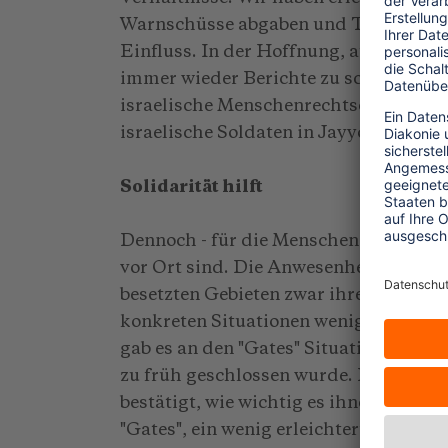
Warnschüsse abgaben und Tränengasgr
Einfluss. In der Hoffnung, auf diesem 
immer wieder Berichte zu schreiben, z
israelische Menschenrechtsorganisati
israelische Soldaten in Jayyous Häus
Solidarität hilft
Dennoch - für die Menschen ist es wi
vor Ort sind. Die Anwesenheit der E
besetzten Gebieten zwar ihre Zuversi
konkreten Situationen wenig zu erreiche
gab es an den "Gates" Situationen, in 
zu früh geschlossen wurde. Immer wi
bestätigt, wie wichtig es ihnen sei, da
"Gates", ein wenig erleichtert werde.