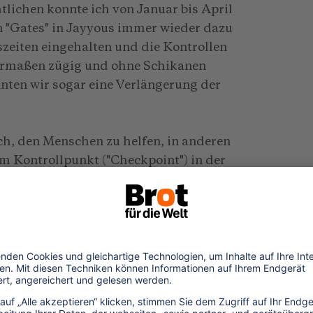
ichen konnte ich von Januar bis April
 "Gates" in Jayyous immer wieder dazu
szeiten eingehalten und die Kontrollen
germaßen zügig und ohne Schikanen
en wir sogar eine Verlängerung der
ich, den Menschen zu helfen, in anderen
m Kontrollpunkt ("Checkpoint") in der
r "Checkpoint" wird täglich um vier Uhr
.000 Palästinensern passiert, die eine
 das Betreten des "Checkpoints" steht nur
point"-Gebäude sind für die Kontrolle der
päcks nur wenige Schalter geöffnet.
s. Die Menschen drängen nach vorne und
Drehtür. Das sind menschenunwürdige
raelische Soldaten in dieser Situation