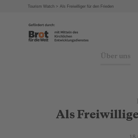
agram
Tourism Watch
Als Freiwilliger für den Frieden
Über uns
Als Freiwillig
18