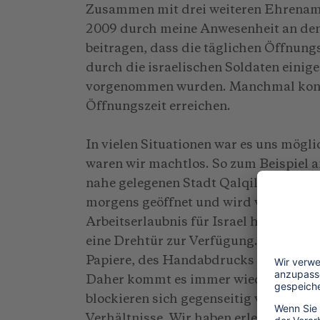
Zusammen mit drei weiteren Ehrenamtl
2009 durch meine Anwesenheit an den
beitragen, dass die täglichen Öffnung
durch die israelischen Soldaten eini
vorgenommen wurden. Manchmal konnt
Öffnungszeit erreichen.
In vielen Situationen war es uns mögl
waren wir machtlos. So zum Beispiel a
nahe gelegenen Stadt Qalqiliya. Diese
morgens geöffnet und wird von bis zu 3
Arbeitserlaubnis für Israel haben. Für
eine Drehtür zur Verfügung. Im "Check
Papiere, des Handabdrucks und des Ge
Daher kommt es immer wieder zu Stau
blockieren sich gegenseitig vor der 
Verhältnisse. Wir haben erlebt, dass is