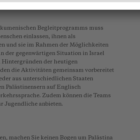
ihr Leben unter der Okkupation berichtet
Ökumenischen Begleitprogramms muss
enschen einlassen, ihnen als
en und sie im Rahmen der Möglichkeiten
an der gegenwärtigen Situation in Israel
n Hintergründen der heutigen
rden die Aktivitäten gemeinsam vorbereitet
der aus unterschiedlichen Staaten
n Palästinensern auf Englisch
Verkehrssprache. Zudem können die Teams
r Jugendliche anbieten.
isen, machen Sie keinen Bogen um Palästina