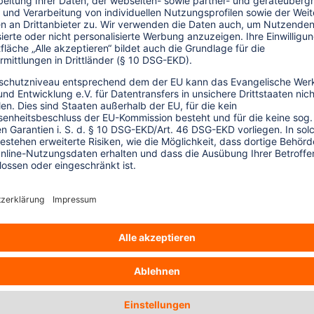
anaten warfen. Hier hatten wir keinen
Wege etwas zu erreichen, blieb uns nur,
.B. an das Internationale Rote Kreuz und
onen. Ebenso machtlos waren wir, als
er durchsuchten und Männer verhafteten.
chtig, dass Ausländerinnen und Ausländer
APPI-Teams kann den Menschen in den
cht nicht zurückgeben. Doch auch wenn in
n ist, hilft ihnen unsere Solidarität. So
denen wir dafür sorgen konnten, dass nicht
eder haben uns Menschen aus dem Dorf
ss das tägliche Leben, zum Beispiel an den
 Sie möchten nicht vergessen werden und